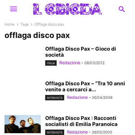
Home
Tags
Offlaga disco pax
offlaga disco pax
Offlaga Disco Pax – Gioco di
società
Redazione
-
08/03/2012
ITALIA
Offlaga Disco Pax – “Tra 10 anni
venite a cercarci a...
Redazione
-
26/04/2008
INTERVISTE
Offlaga Disco Pax : Racconti
socialisti di Emilia Paranoica
Redazione
-
29/05/2005
INTERVISTE