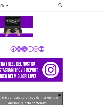
NFO
Facebook
Instagram
X
YouTube
Spotify
Flickr
i clic per accettare i cookie marketing e
abilitare questo contenuto