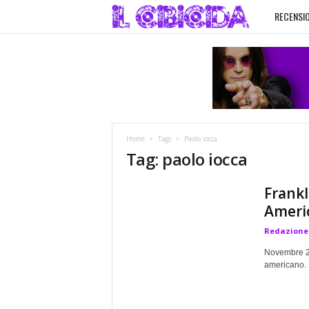
RECENSIO
I
l
C
i
Home
Tags
Paolo iocca
b
Tag: paolo iocca
i
Frankl
Ameri
c
Redazione
i
Novembre 20
americano. M
d