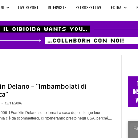
NI
LIVE REPORT
INTERVISTE
RETROSPETTIVE
EXTRA
I
in Delano – “Imbambolati di
ca”
-
13/11/2006
06: I Franklin Delano sono tornati a casa dopo il lungo tour
a c’è da scommetterci, ci ritorneranno presto negli USA, perché,...
Fa