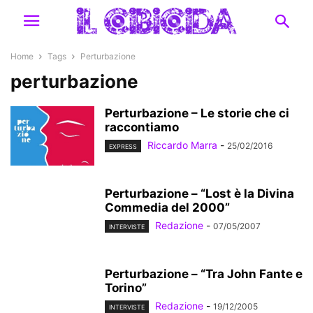
Home
Tags
Perturbazione
perturbazione
Perturbazione – Le storie che ci
raccontiamo
Riccardo Marra
-
25/02/2016
EXPRESS
Perturbazione – “Lost è la Divina
Commedia del 2000”
Redazione
-
07/05/2007
INTERVISTE
Perturbazione – “Tra John Fante e
Torino”
Redazione
-
19/12/2005
INTERVISTE