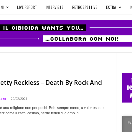
NI
LIVE REPORT
INTERVISTE
RETROSPETTIVE
EXTRA
I
etty Reckless – Death By Rock And
saro
-
20/02/2021
ll è una religione non per pochi. Beh, sempre meno, a voler essere
ri: come il cattolicesimo, perde fedeli di giorno in...
Fa