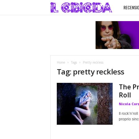
RECENSIO
I
l
C
i
Home
Tags
Pretty reckless
b
Tag: pretty reckless
i
The Pr
Roll
c
Nicola Cor
i
Il rock’n’ro
proprio since
d