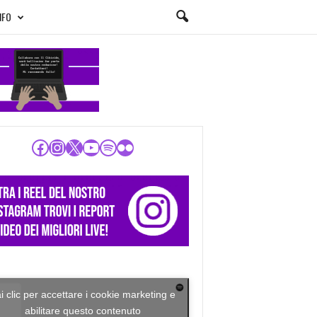
NFO
Facebook
Instagram
X
YouTube
Spotify
Flickr
i clic per accettare i cookie marketing e
abilitare questo contenuto