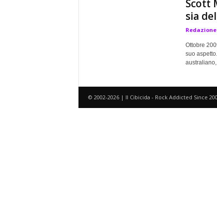
Scott 
a
sia de
Redazione
Ottobre 200
suo aspetto.
australiano, 
© 2002-2026 | Il Cibicida - Rock Addicted Since 20