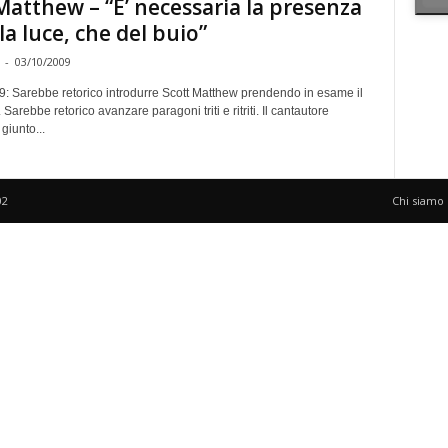
Matthew – “E’ necessaria la presenza
lla luce, che del buio”
-
03/10/2009
9: Sarebbe retorico introdurre Scott Matthew prendendo in esame il
 Sarebbe retorico avanzare paragoni triti e ritriti. Il cantautore
giunto...
02
Chi siamo