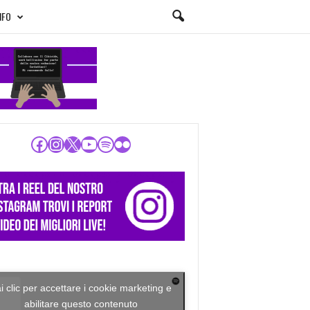
NFO
Facebook
Instagram
X
YouTube
Spotify
Flickr
i clic per accettare i cookie marketing e
abilitare questo contenuto