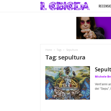
RECENSIO
I
l
C
i
Home
Tags
Sepultura
b
Tag: sepultura
i
Sepul
Michele Br
c
Vent’anni a
i
dei “Sepu”,
d