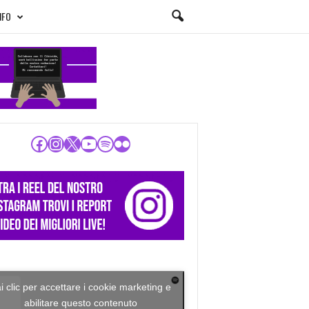
NFO
Facebook
Instagram
X
YouTube
Spotify
Flickr
i clic per accettare i cookie marketing e
abilitare questo contenuto