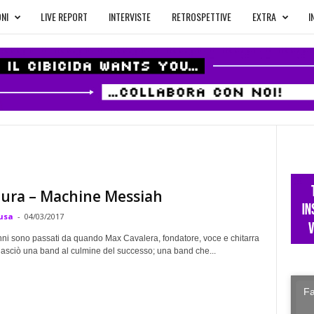
NI
LIVE REPORT
INTERVISTE
RETROSPETTIVE
EXTRA
I
tura – Machine Messiah
usa
-
04/03/2017
nni sono passati da quando Max Cavalera, fondatore, voce e chitarra
 lasciò una band al culmine del successo; una band che...
Fa