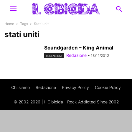
Home
Tags
Stati uniti
stati uniti
Soundgarden – King Animal
Redazione
-
13/11/2012
RECENSIONI
Chi siamo
Redazione
Privacy Policy
Cookie Policy
© 2002-2026 | Il Cibicida - Rock Addicted Since 2002