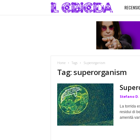
RECENSIO
I
l
C
i
Home
Tags
Superorganism
b
Tag: superorganism
i
Super
Stefano D.
c
La torrida e
i
residui di b
amenità vari
d