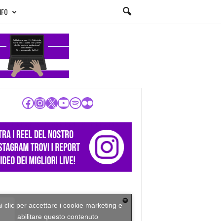
NFO
Facebook
Instagram
X
YouTube
Spotify
Flickr
i clic per accettare i cookie marketing e
abilitare questo contenuto