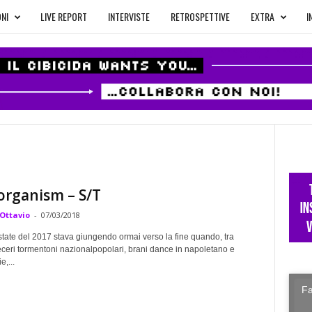
NI
LIVE REPORT
INTERVISTE
RETROSPETTIVE
EXTRA
I
organism – S/T
 Ottavio
-
07/03/2018
state del 2017 stava giungendo ormai verso la fine quando, tra
eceri tormentoni nazionalpopolari, brani dance in napoletano e
e,...
Fa