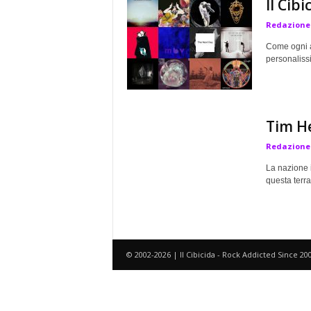
Il Cib
a
Redazione
Come ogni an
personalissi
Tim He
Redazione
La nazione 
questa terra
© 2002-2026 | Il Cibicida - Rock Addicted Since 20