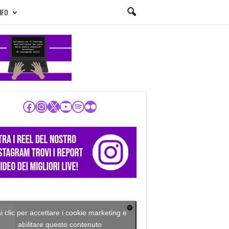
NFO
Facebook
Instagram
X
YouTube
Spotify
Flickr
i clic per accettare i cookie marketing e
abilitare questo contenuto