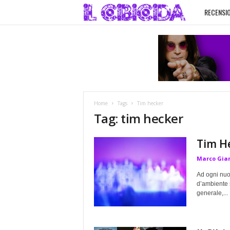
RECENSIO
I
l
C
i
Home
Tags
Tim hecker
b
Tag: tim hecker
i
Tim He
Marco Gia
c
Ad ogni nuov
i
d’ambiente 
generale,...
d