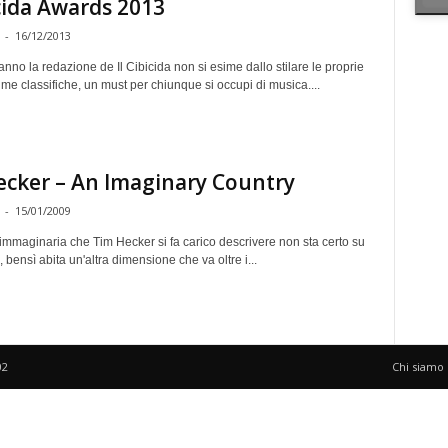
icida Awards 2013
-
16/12/2013
no la redazione de Il Cibicida non si esime dallo stilare le proprie
me classifiche, un must per chiunque si occupi di musica....
cker – An Imaginary Country
-
15/01/2009
immaginaria che Tim Hecker si fa carico descrivere non sta certo su
, bensì abita un'altra dimensione che va oltre i...
02
Chi siamo