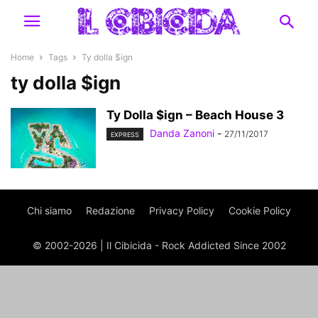
Home
Tags
Ty dolla $ign
ty dolla $ign
Ty Dolla $ign – Beach House 3
Danda Zanoni
-
27/11/2017
EXPRESS
Chi siamo
Redazione
Privacy Policy
Cookie Policy
© 2002-2026 | Il Cibicida - Rock Addicted Since 2002