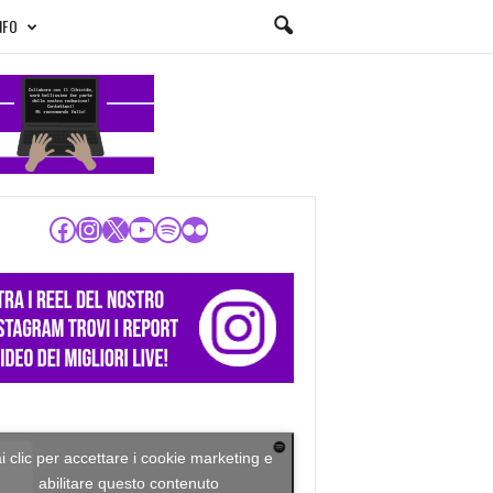
NFO
Facebook
Instagram
X
YouTube
Spotify
Flickr
i clic per accettare i cookie marketing e
abilitare questo contenuto