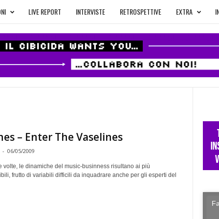
NI
LIVE REPORT
INTERVISTE
RETROSPETTIVE
EXTRA
I
nes – Enter The Vaselines
-
06/05/2009
te volte, le dinamiche del music-businness risultano ai più
li, frutto di variabili difficili da inquadrare anche per gli esperti del
Fa