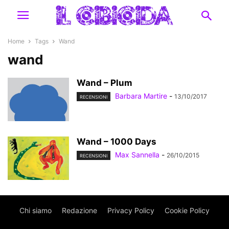
Home
Tags
Wand
wand
Wand – Plum
Barbara Martire
-
13/10/2017
RECENSIONI
Wand – 1000 Days
Max Sannella
-
26/10/2015
RECENSIONI
Chi siamo
Redazione
Privacy Policy
Cookie Policy