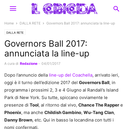
Home
DALLA RETE
Governors Ball 2017: annunciata la line-up
DALLA RETE
Governors Ball 2017:
annunciata la line-up
A cura di
Redazione
-
04/01/2017
Dopo l’annuncio della
line-up del Coachella
, arrivato ieri,
oggi è il turno dell’edizione 2017 del
Governors Ball
, in
programma i prossimi 2, 3 e 4 Giugno al Randall’s Island
Park di New York. Su tutte, spiccano ovviamente le
presenze di
Tool
, al ritorno dal vivo,
Chance The Rapper
e
Phoenix
, ma anche
Childish Gambino
,
Wu-Tang Clan
,
Danny Brown
, etc. Qui in basso la locandina con tutti i
nomi confermati.