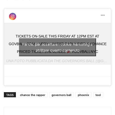
TICKETS ON-SALE THIS FRIDAY AT 12PM EST AT
GOVBALL.COM – VERY LIMITED EARLY BIRD & ADVANCE
Fai clic per accettare i cookie marketing e
abilitare questo contenuto
PRICED TICKETS AVAILABLE
#GOVBALLNYC
UNA FOTO PUBBLICATA DA THE GOVERNORS BALL (@GOVBALLNYC) IN DATA:
TAGS
chance the rapper
governors ball
phoenix
tool