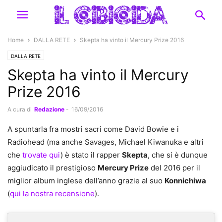
Home
DALLA RETE
Skepta ha vinto il Mercury Prize 2016
DALLA RETE
Skepta ha vinto il Mercury
Prize 2016
A cura di
Redazione
-
16/09/2016
A spuntarla fra mostri sacri come David Bowie e i
Radiohead (ma anche Savages, Michael Kiwanuka e altri
che
trovate qui
) è stato il rapper
Skepta
, che si è dunque
aggiudicato il prestigioso
Mercury Prize
del 2016 per il
miglior album inglese dell’anno grazie al suo
Konnichiwa
(
qui la nostra recensione
).