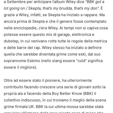
a Settembre per anticipare l’album Wiley dice
”BBK got a
lot going on / Skepta, that’s my brudda, that’s my don”.
È
grazie a Wiley, infatti, se Skepta ha iniziato a rappare. Ma
ancora prima di Skepta e che il genere fosse contemplato
nelle enciclopedie, c’era Wiley. Ai tempi non si capiva cosa
potesse essere questo mix di garage, elettronica e
dubstep, in cui venivano rotte tutte le regole della metrica
e delle barre del rap. Wiley stesso ha iniziato a definire
quella che sarebbe diventata grime come eski, dal suo
soprannome Eskimo (nello slang essere “cold” significa
essere il migliore).
Oltre ad essere stato il pioniere, ha ulteriormente
contribuito facendo crescere una serie di giovani sotto la
propria ala e facendo della Boy Better Know (BBK) il
collettivo indiscusso, in cui troviamo il meglio della scena
grime firmata UK. BBK la cui ultima mossa sarebbe stata