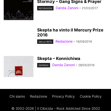
Stormzy – Gang Signs & Prayer
Danda Zanoni
-
21/03/2017
RECENSIONI
Skepta ha vinto il Mercury Prize
2016
Redazione
-
16/09/2016
DALLA RETE
Skepta – Konnichiwa
Danda Zanoni
-
28/05/2016
EXPRESS
Chi siamo
Redazione
Privacy Policy
Cookie Policy
© 2002-2026 | Il Cibicida - Rock Addicted Since 2002