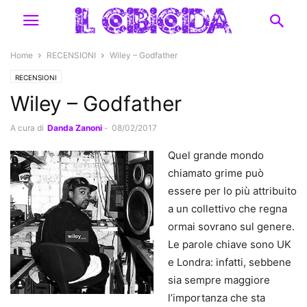
Home
RECENSIONI
Wiley – Godfather
RECENSIONI
Wiley – Godfather
A cura di
Danda Zanoni
-
08/02/2017
Quel grande mondo
chiamato grime può
essere per lo più attribuito
a un collettivo che regna
ormai sovrano sul genere.
Le parole chiave sono UK
e Londra: infatti, sebbene
sia sempre maggiore
l’importanza che sta