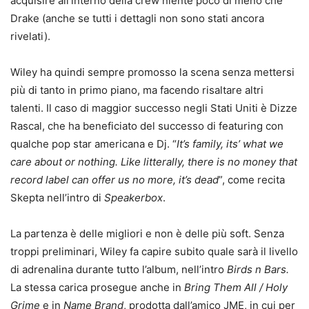
acquisire all’interno della crew niente poco di meno che
Drake (anche se tutti i dettagli non sono stati ancora
rivelati).
Wiley ha quindi sempre promosso la scena senza mettersi
più di tanto in primo piano, ma facendo risaltare altri
talenti. Il caso di maggior successo negli Stati Uniti è Dizze
Rascal, che ha beneficiato del successo di featuring con
qualche pop star americana e Dj. “
It’s family, its’ what we
care about or nothing.
Like litterally, there is no money that
record label can offer us no more, it’s dead
”, come recita
Skepta nell’intro di
Speakerbox
.
La partenza è delle migliori e non è delle più soft. Senza
troppi preliminari, Wiley fa capire subito quale sarà il livello
di adrenalina durante tutto l’album, nell’intro
Birds n Bars.
La stessa carica prosegue anche in
Bring Them All / Holy
Grime
e in
Name Brand
, prodotta dall’amico JME, in cui per