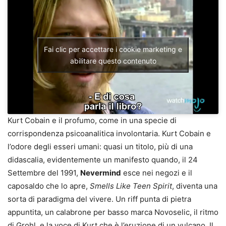
Fai clic per accettare i cookie marketing e
abilitare questo contenuto
Kurt Cobain e il profumo, come in una specie di
corrispondenza psicoanalitica involontaria. Kurt Cobain e
l’odore degli esseri umani: quasi un titolo, più di una
didascalia, evidentemente un manifesto quando, il 24
Settembre del 1991,
Nevermind
esce nei negozi e il
caposaldo che lo apre,
Smells Like Teen Spirit
, diventa una
sorta di paradigma del vivere. Un riff punta di pietra
appuntita, un calabrone per basso marca Novoselic, il ritmo
di Grohl, e la voce di Kurt che è l’eruzione di un vulcano. Il