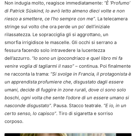
Non indugia molto, reagisce immediatamente:
“È ‘Profumo’
di Patrick Süskind, lo avrò letto almeno dieci volte e non
riesco a smettere, ce l’ho sempre con me”
. La telecamera
stringe sul volto che ora perde un po’ dell’iniziale
rilassatezza. Le sopracciglia gli si aggrottano, un
smorfia irrigidisce le mascelle. Gli occhi si serrano a
fessura facendo solo intravedere la lucentezza
dell’azzurro.
“Io sono un ipocondriaco e quel libro mi fa
venire voglia di tagliarmi il naso”
– continua. Poi finalmente
ne racconta la trama:
“Si svolge in Francia, il protagonista è
un apprendista profumiere che, disgustato dagli essere
umani, decide di fuggire in zone rurali, dove ci sono solo
boschi, ogni volta che sente l’odore di un essere umano si
nasconde disgustato”
. Pausa. Stacco teatrale.
“E io, in un
certo senso, lo capisco”
. Tiro di sigaretta e sorriso
corposo.