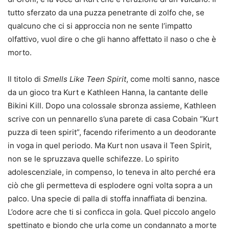
tutto sferzato da una puzza penetrante di zolfo che, se
qualcuno che ci si approccia non ne sente l’impatto
olfattivo, vuol dire o che gli hanno affettato il naso o che è
morto.
Il titolo di
Smells Like Teen Spirit
, come molti sanno, nasce
da un gioco tra Kurt e Kathleen Hanna, la cantante delle
Bikini Kill. Dopo una colossale sbronza assieme, Kathleen
scrive con un pennarello s’una parete di casa Cobain “Kurt
puzza di teen spirit”, facendo riferimento a un deodorante
in voga in quel periodo. Ma Kurt non usava il Teen Spirit,
non se le spruzzava quelle schifezze. Lo spirito
adolescenziale, in compenso, lo teneva in alto perché era
ciò che gli permetteva di esplodere ogni volta sopra a un
palco. Una specie di palla di stoffa innaffiata di benzina.
L’odore acre che ti si conficca in gola. Quel piccolo angelo
spettinato e biondo che urla come un condannato a morte