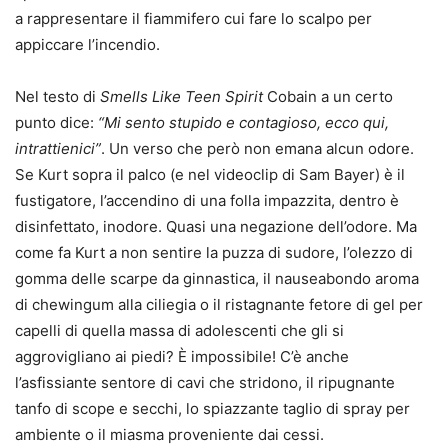
a rappresentare il fiammifero cui fare lo scalpo per
appiccare l’incendio.
Nel testo di
Smells Like Teen Spirit
Cobain a un certo
punto dice:
“Mi sento stupido e contagioso, ecco qui,
intrattienici”
. Un verso che però non emana alcun odore.
Se Kurt sopra il palco (e nel videoclip di Sam Bayer) è il
fustigatore, l’accendino di una folla impazzita, dentro è
disinfettato, inodore. Quasi una negazione dell’odore. Ma
come fa Kurt a non sentire la puzza di sudore, l’olezzo di
gomma delle scarpe da ginnastica, il nauseabondo aroma
di chewingum alla ciliegia o il ristagnante fetore di gel per
capelli di quella massa di adolescenti che gli si
aggrovigliano ai piedi? È impossibile! C’è anche
l’asfissiante sentore di cavi che stridono, il ripugnante
tanfo di scope e secchi, lo spiazzante taglio di spray per
ambiente o il miasma proveniente dai cessi.