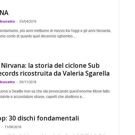
ANA
Brunetto
-
05/04/2019
lontaniamo, più anni mettiamo di mezzo tra l'oggi e gli anni Novanta,
iamo conto di quanto quel decennio sghembo...
i Nirvana: la storia del ciclone Sub
cords ricostruita da Valeria Sgarella
Brunetto
-
09/11/2018
suona a Seattle non sa che sta provocando quest’enorme tifone fatto
distorte e accordature strane, capelli che sbattono e...
p: 30 dischi fondamentali
-
11/08/2018