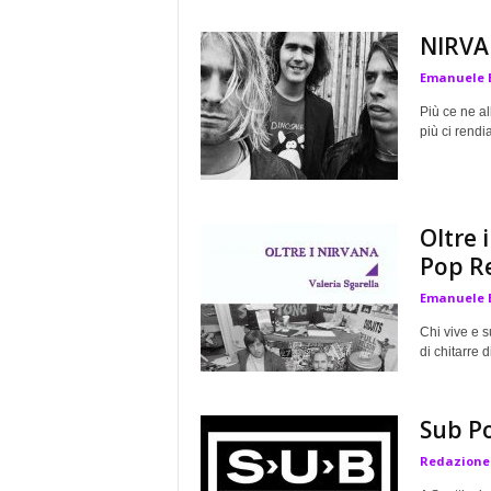
NIRV
Emanuele 
Più ce ne al
più ci rend
Oltre 
Pop Re
Emanuele 
Chi vive e 
di chitarre 
Sub Po
Redazione