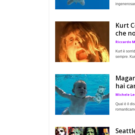
ingenerosame
Kurt C
che no
Riccardo 
Kurt è sorri
sempre. Kur
Magari
hai ca
Michele Le
Qual è il di
romanticamen
Seattle