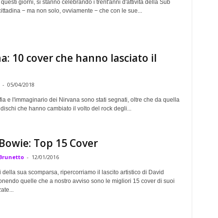
 questi giorni, si stanno celebrando i trent'anni d'attività della Sub
ittadina − ma non solo, ovviamente − che con le sue...
a: 10 cover che hanno lasciato il
-
05/04/2018
ia e l'immaginario dei Nirvana sono stati segnati, oltre che da quella
dischi che hanno cambiato il volto del rock degli...
Bowie: Top 15 Cover
Brunetto
-
12/01/2016
 della sua scomparsa, ripercorriamo il lascito artistico di David
nendo quelle che a nostro avviso sono le migliori 15 cover di suoi
ate...