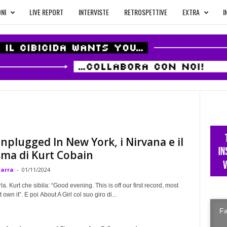
NI
LIVE REPORT
INTERVISTE
RETROSPETTIVE
EXTRA
I
plugged In New York, i Nirvana e il
ma di Kurt Cobain
Marra
-
01/11/2024
la. Kurt che sibila: “Good evening. This is off our first record, most
own it”. E poi About A Girl col suo giro di...
Fa