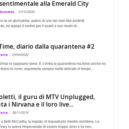
sentimentale alla Emerald City
Brunetto
-
07/12/2020
 fa un giornalista, autore di uno dei miei libri preferiti
to, mi spiegò il motivo per il quale a suo modo di...
Time, diario dalla quarantena #2
Marra
-
29/04/2020
. Ormai lo sappiamo bene. E c’entra la quarantena ma forse anche no.
ntrano le cover, argomento sempre molto delicato in tempo...
oletti, il guru di MTV Unplugged,
a i Nirvana e il loro live...
Marra
-
28/11/2019
 a Beth McCarthy, la regista, di inquadrarlo mentre sorrideva. La
ney lo aveva rimproverato di essere troppo serio e lui non...