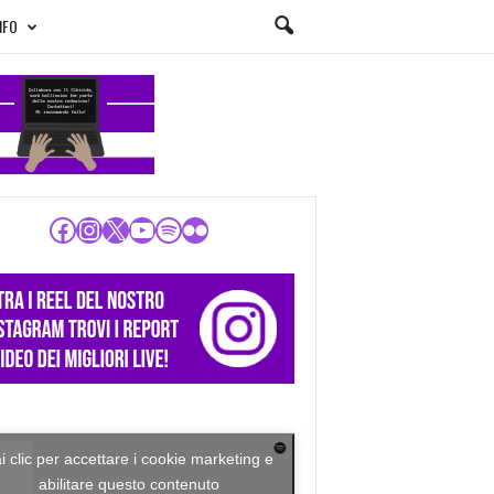
NFO
Facebook
Instagram
X
YouTube
Spotify
Flickr
i clic per accettare i cookie marketing e
abilitare questo contenuto