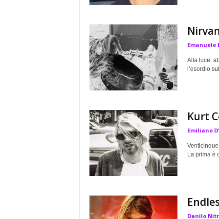
Nirvan
Emanuele 
Alla luce, a
l’esordio su
Kurt C
Emiliano D
Venticinque 
La prima è c
Endles
Danilo Nit