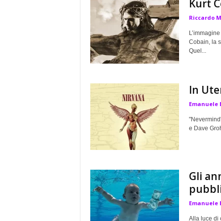
Kurt C
a
Riccardo 
L’immagine 
Cobain, la s
Quel...
In Ute
Emanuele 
"Nevermind" 
e Dave Grohl
Gli ann
pubbl
Emanuele 
Alla luce di