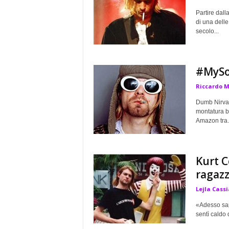
Partire dall
di una delle
secolo...
#MySo
Riccardo 
Dumb Nirvan
montatura b
Amazon tra.
Kurt C
ragaz
Lejla Cassi
«Adesso sape
sentì caldo 