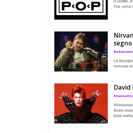
A Seattle, in
Pop, icona c
Nirvan
segno
Redazione
La discograf
manciata di 
David 
Emanuele 
All'indomani
Bowie propo
brani realizz