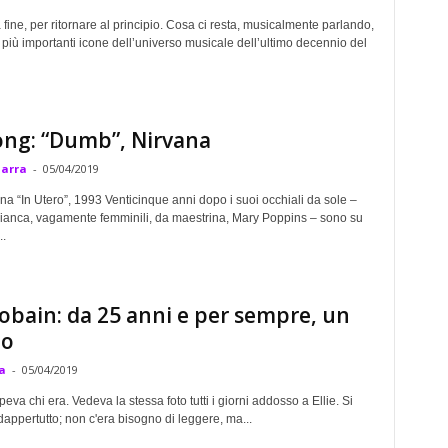
a fine, per ritornare al principio. Cosa ci resta, musicalmente parlando,
 più importanti icone dell’universo musicale dell’ultimo decennio del
ng: “Dumb”, Nirvana
Marra
-
05/04/2019
a “In Utero”, 1993 Venticinque anni dopo i suoi occhiali da sole –
ianca, vagamente femminili, da maestrina, Mary Poppins – sono su
..
obain: da 25 anni e per sempre, un
zo
a
-
05/04/2019
va chi era. Vedeva la stessa foto tutti i giorni addosso a Ellie. Si
dappertutto; non c'era bisogno di leggere, ma...