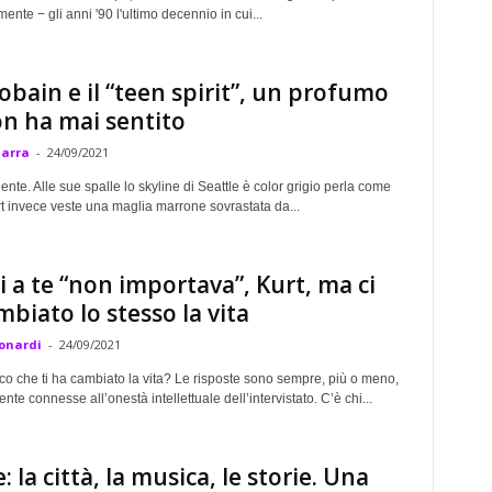
nte − gli anni '90 l'ultimo decennio in cui...
obain e il “teen spirit”, un profumo
n ha mai sentito
Marra
-
24/09/2021
dente. Alle sue spalle lo skyline di Seattle è color grigio perla come
t invece veste una maglia marrone sovrastata da...
 a te “non importava”, Kurt, ma ci
mbiato lo stesso la vita
onardi
-
24/09/2021
sco che ti ha cambiato la vita? Le risposte sono sempre, più o meno,
te connesse all’onestà intellettuale dell’intervistato. C’è chi...
: la città, la musica, le storie. Una