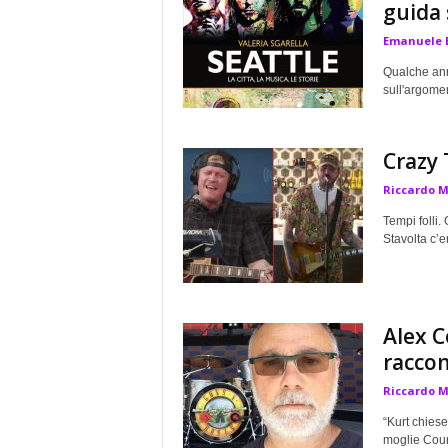
guida 
Emanuele 
Qualche anno
sull'argomen
Crazy 
Riccardo 
Tempi folli
Stavolta c’e
Alex C
raccont
Riccardo 
“Kurt chiese
moglie Court