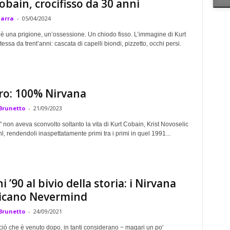
obain, crocifisso da 30 anni
Marra
-
05/04/2024
è una prigione, un’ossessione. Un chiodo fisso. L’immagine di Kurt
tessa da trent’anni: cascata di capelli biondi, pizzetto, occhi persi.
ro: 100% Nirvana
Brunetto
-
21/09/2023
non aveva sconvolto soltanto la vita di Kurt Cobain, Krist Novoselic
, rendendoli inaspettatamente primi tra i primi in quel 1991...
i ’90 al bivio della storia: i Nirvana
icano Nevermind
Brunetto
-
24/09/2021
 ciò che è venuto dopo, in tanti considerano − magari un po'