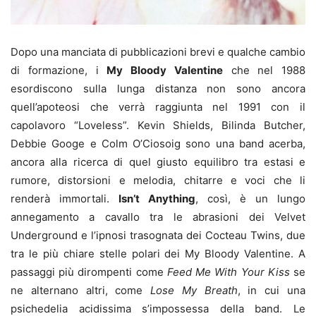
Dopo una manciata di pubblicazioni brevi e qualche cambio
di formazione, i
My Bloody Valentine
che nel 1988
esordiscono sulla lunga distanza non sono ancora
quell’apoteosi che verrà raggiunta nel 1991 con il
capolavoro “Loveless”. Kevin Shields, Bilinda Butcher,
Debbie Googe e Colm O’Ciosoig sono una band acerba,
ancora alla ricerca di quel giusto equilibro tra estasi e
rumore, distorsioni e melodia, chitarre e voci che li
renderà immortali.
Isn’t Anything
, così, è un lungo
annegamento a cavallo tra le abrasioni dei Velvet
Underground e l’ipnosi trasognata dei Cocteau Twins, due
tra le più chiare stelle polari dei My Bloody Valentine. A
passaggi più dirompenti come
Feed Me With Your Kiss
se
ne alternano altri, come
Lose My Breath
, in cui una
psichedelia acidissima s’impossessa della band. Le