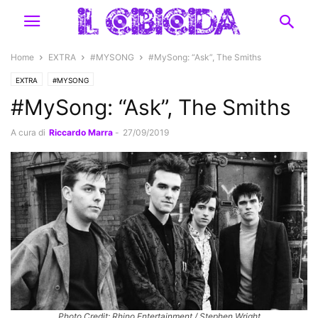
Home
EXTRA
#MYSONG
#MySong: “Ask”, The Smiths
EXTRA
#MYSONG
#MySong: “Ask”, The Smiths
A cura di
Riccardo Marra
-
27/09/2019
Photo Credit: Rhino Entertainment / Stephen Wright