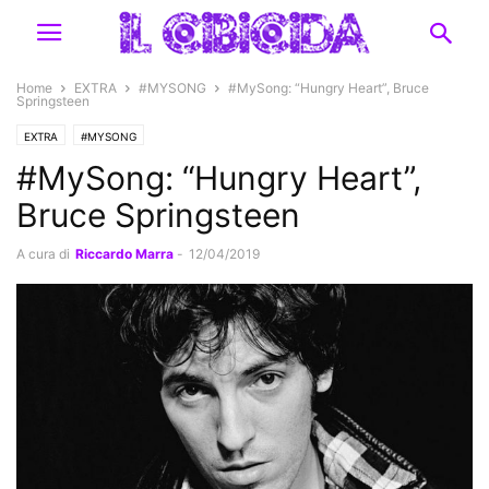
Home
EXTRA
#MYSONG
#MySong: “Hungry Heart”, Bruce
Springsteen
EXTRA
#MYSONG
#MySong: “Hungry Heart”,
Bruce Springsteen
A cura di
Riccardo Marra
-
12/04/2019