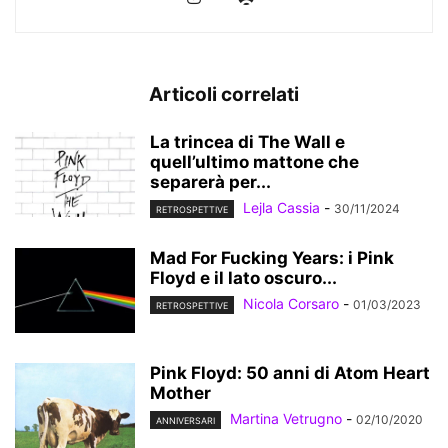
Articoli correlati
La trincea di The Wall e
quell’ultimo mattone che
separerà per...
Lejla Cassia
-
30/11/2024
RETROSPETTIVE
Mad For Fucking Years: i Pink
Floyd e il lato oscuro...
Nicola Corsaro
-
01/03/2023
RETROSPETTIVE
Pink Floyd: 50 anni di Atom Heart
Mother
Martina Vetrugno
-
02/10/2020
ANNIVERSARI