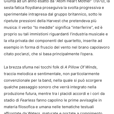
Giunta ad un anno esatto da “Atom Heart Mother” (1970), la
sesta fatica floydiana proseguiva la svolta progressiva e
sperimentale intrapresa dal gruppo britannico, sotto le
ripetute pressioni della Harvest che pretendeva più
musica: il verbo “to meddle” significa “interferire”, ed è
proprio su tali immistioni riguardanti l’industria musicale e
la vita privata dei componenti del quartetto, inserite ad
esempio in forma di fruscio del vento nel brano capolavoro
citato poc’anzi, che si basa principalmente l’opera.
La brezza sfuma nei tocchi folk di
A Pillow Of Winds
,
traccia melodica e sentimentale, non particolarmente
convenzionale per la band, nella quale si può scorgere
qualche passaggio sonoro che verrà integrato nella
produzione futura, mentre tra i placidi accordi e i cori da
stadio di
Fearless
fanno capolino le prime avvisaglie in
materia filosofica e umana nelle tematiche testuali
affrontate da Waters, maturate e portate a compimento