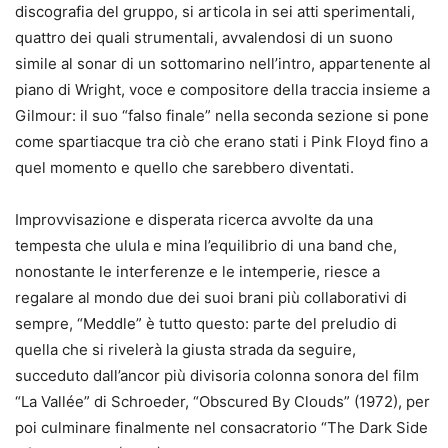
discografia del gruppo, si articola in sei atti sperimentali,
quattro dei quali strumentali, avvalendosi di un suono
simile al sonar di un sottomarino nell’intro, appartenente al
piano di Wright, voce e compositore della traccia insieme a
Gilmour: il suo “falso finale” nella seconda sezione si pone
come spartiacque tra ciò che erano stati i Pink Floyd fino a
quel momento e quello che sarebbero diventati.
Improvvisazione e disperata ricerca avvolte da una
tempesta che ulula e mina l’equilibrio di una band che,
nonostante le interferenze e le intemperie, riesce a
regalare al mondo due dei suoi brani più collaborativi di
sempre, “Meddle” è tutto questo: parte del preludio di
quella che si rivelerà la giusta strada da seguire,
succeduto dall’ancor più divisoria colonna sonora del film
“La Vallée” di Schroeder, “Obscured By Clouds” (1972), per
poi culminare finalmente nel consacratorio “The Dark Side