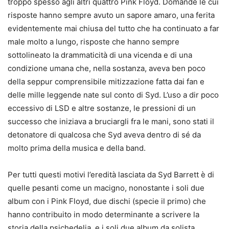
troppo spesso agli altri quattro Pink Floyd. Domande le cui
risposte hanno sempre avuto un sapore amaro, una ferita
evidentemente mai chiusa del tutto che ha continuato a far
male molto a lungo, risposte che hanno sempre
sottolineato la drammaticità di una vicenda e di una
condizione umana che, nella sostanza, aveva ben poco
della seppur comprensibile mitizzazione fatta dai fan e
delle mille leggende nate sul conto di Syd. L’uso a dir poco
eccessivo di LSD e altre sostanze, le pressioni di un
successo che iniziava a bruciargli fra le mani, sono stati il
detonatore di qualcosa che Syd aveva dentro di sé da
molto prima della musica e della band.
Per tutti questi motivi l’eredità lasciata da Syd Barrett è di
quelle pesanti come un macigno, nonostante i soli due
album con i Pink Floyd, due dischi (specie il primo) che
hanno contribuito in modo determinante a scrivere la
storia della psichedelia, e i soli due album da solista