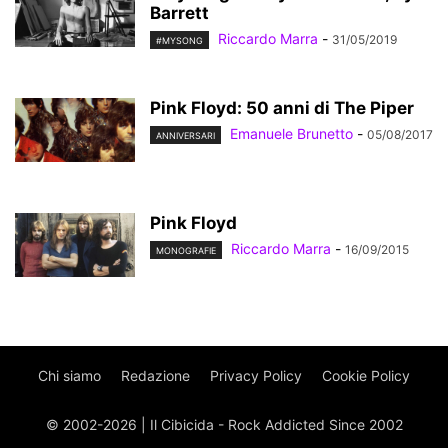
Barrett
Riccardo Marra
-
31/05/2019
#MYSONG
Pink Floyd: 50 anni di The Piper
Emanuele Brunetto
-
05/08/2017
ANNIVERSARI
Pink Floyd
Riccardo Marra
-
16/09/2015
MONOGRAFIE
Chi siamo
Redazione
Privacy Policy
Cookie Policy
© 2002-2026 | Il Cibicida - Rock Addicted Since 2002