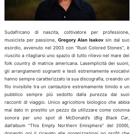
Sudafricano di nascita, coltivatore per professione,
musicista per passione,
Gregory Alan Isakov
sin dal suo
esordio, avvenuto nel 2003 con “Rust Colored Stones”
,
è
riuscito a ritagliarsi uno spazio di tutto rilievo nel mare del
folk country di matrice americana. Lasemplicità dei suoni,
gli arrangiamenti sognanti e testi estremamente evocativi
hanno sempre caratterizzato la sua discografia, creando un
filo invisibile tra un cantautore estremamente timido e un
pubblico sempre più sedotto dalla purezza dai suoi
racconti di viaggio. Unico agricoltore biologico che abbia
mai dato in prestito un pezzo da utilizzare come colonna
sonora per uno spot di McDonald’s (
Big Black Car
,
dall’album “This Empty Northern Emisphere” del 2009),
donando poi il ricavato alle organizzazioni no profit che