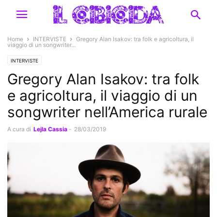
Home
INTERVISTE
Gregory Alan Isakov: tra folk e agricoltura, il
viaggio di un songwriter...
INTERVISTE
Gregory Alan Isakov: tra folk
e agricoltura, il viaggio di un
songwriter nell’America rurale
A cura di
Lejla Cassia
-
28/03/2019