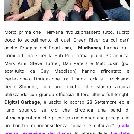
Molto prima che i Nirvana rivoluzionassero tutto, subito
dopo lo scioglimento di quei Green River da cui partì
anche l’epopea dei Pearl Jam, i
Mudhoney
furono tra i
primi a firmare per la Sub Pop, ormai più di 30 anni fa.
Mark Arm, Steve Turner, Dan Peters e Matt Lukin (poi
sostituito da Guy Maddison) hanno affrontato e
perfezionato l’ibridazione tra il punk rock e il rockismo
degli Stooges, con una ricetta che stanno ancora
utilizzando con grande efficacia. Il loro ultimo full lenght,
Digital Garbage
, è uscito lo scorso 28 Settembre ed è
“uno sguardo su ciò che circonda una band di
ultracinquantenni alle prese con un mondo che precipita in
un baratro di inconsistenza sociale e culturale” (
dalla
nostra recensione del disco
). In attesa delle
tre date