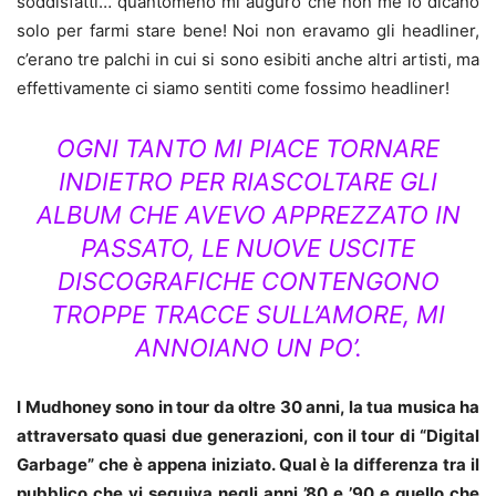
soddisfatti… quantomeno mi auguro che non me lo dicano
solo per farmi stare bene! Noi non eravamo gli headliner,
c’erano tre palchi in cui si sono esibiti anche altri artisti, ma
effettivamente ci siamo sentiti come fossimo headliner!
OGNI TANTO MI PIACE TORNARE
INDIETRO PER RIASCOLTARE GLI
ALBUM CHE AVEVO APPREZZATO IN
PASSATO, LE NUOVE USCITE
DISCOGRAFICHE CONTENGONO
TROPPE TRACCE SULL’AMORE, MI
ANNOIANO UN PO’.
I Mudhoney sono in tour da oltre 30 anni, la tua musica ha
attraversato quasi due generazioni, con il tour di “Digital
Garbage” che è appena iniziato. Qual è la differenza tra il
pubblico che vi seguiva negli anni ’80 e ’90 e quello che