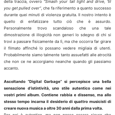
della traccia, ovvero
“Smash your tail light and drive, ‘til
you get pulled over”
, che fa riferimento a quanto successo
durante quei minuti di violenza gratuita. Il nostro intento è
quello di enfatizzare tutto ciò che è assurdo.
Personalmente trovo scandaloso che una tale
dimostrazione di illogicità non generi lo sdegno di chi si
trovi a passare fisicamente da lì, ma che occorra far girare
il filmato affinché lo possano vedere migliaia di utenti.
Probabilmente siamo talmente tanto assuefatti alle atrocità
che non ce ne accorgiamo neanche quando gli passiamo
accanto.
Ascoltando “Digital Garbage” si percepisce una bella
sensazione d’istintività, uno stile autentico come nei
vostri primi album. Contiene rabbia e dissenso, ma allo
stesso tempo incarna il desiderio di quattro musicisti di
creare nuova musica a oltre 30 anni dalla prima volta.
Per noi è autentico, ma non posso essere sicuro che