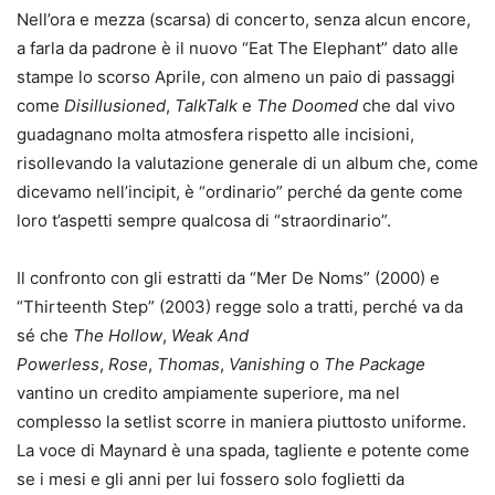
Nell’ora e mezza (scarsa) di concerto, senza alcun encore,
a farla da padrone è il nuovo “Eat The Elephant” dato alle
stampe lo scorso Aprile, con almeno un paio di passaggi
come
Disillusioned
,
TalkTalk
e
The Doomed
che dal vivo
guadagnano molta atmosfera rispetto alle incisioni,
risollevando la valutazione generale di un album che, come
dicevamo nell’incipit, è “ordinario” perché da gente come
loro t’aspetti sempre qualcosa di “straordinario”.
Il confronto con gli estratti da “Mer De Noms” (2000) e
“Thirteenth Step” (2003) regge solo a tratti, perché va da
sé che
The Hollow
,
Weak And
Powerless
,
Rose
,
Thomas
,
Vanishing
o
The Package
vantino un credito ampiamente superiore, ma nel
complesso la setlist scorre in maniera piuttosto uniforme.
La voce di Maynard è una spada, tagliente e potente come
se i mesi e gli anni per lui fossero solo foglietti da