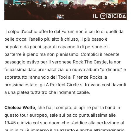
Il colpo d’occhio offerto dal Forum non è certo di quelli da
pelle d’oca: l’anello più alto è chiuso, il più basso è
popolato da pochi sparuti capannelli di persone e il
parterre è pieno ma non pienissimo. Complici il recente
passaggio estivo per il veronese Rock The Castle, la non
felicissima data pre-natalizia, un nuovo album “ordinario” e
soprattutto l’annuncio dei Tool al Firenze Rocks la
prossima estate, gli A Perfect Circle si trovano così davanti
a una platea tutt’altro che indimenticabile.
Chelsea Wolfe
, che ha il compito di aprire per la band in
questo tour europeo, sale sul palco puntualissima alle
19:45 e inizia col suo doom che s’addice alla perfezione al
buio in cui è immerso il palazzetto e anche all’immaginario