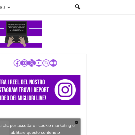
NFO
Facebook
Instagram
X
YouTube
Spotify
Flickr
i clic per accettare i cookie marketing e
abilitare questo contenuto