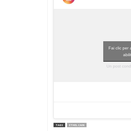
Fai clic per
abil
Un post condi
TAGS
ETHEL CAIN