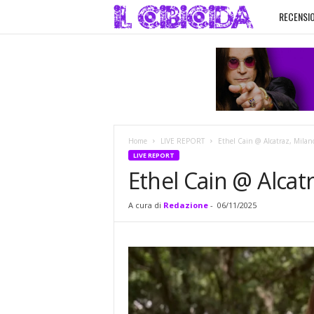
RECENSIO
I
l
C
i
Home
LIVE REPORT
Ethel Cain @ Alcatraz, Milan
b
LIVE REPORT
Ethel Cain @ Alcat
i
A cura di
Redazione
-
06/11/2025
c
i
d