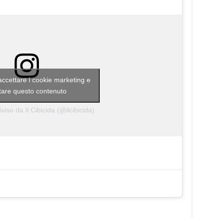
 accettare i cookie marketing e
itare questo contenuto
viso da Il Cibicida (@ilcibicida)