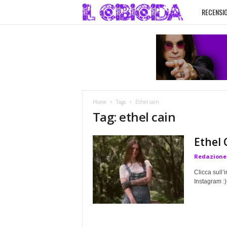
RECENSIO
I
l
C
i
Home
Tags
Ethel cain
b
Tag: ethel cain
i
Ethel 
Redazione
c
Clicca sull’
i
Instagram :)
d