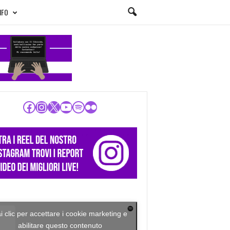
NFO
Facebook
Instagram
X
YouTube
Spotify
Flickr
i clic per accettare i cookie marketing e
abilitare questo contenuto