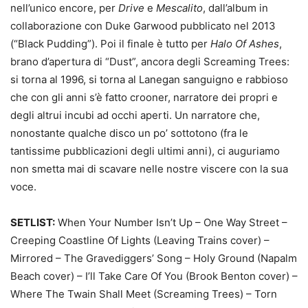
nell’unico encore, per
Drive
e
Mescalito
, dall’album in
collaborazione con Duke Garwood pubblicato nel 2013
(“Black Pudding”). Poi il finale è tutto per
Halo Of Ashes
,
brano d’apertura di “Dust”, ancora degli Screaming Trees:
si torna al 1996, si torna al Lanegan sanguigno e rabbioso
che con gli anni s’è fatto crooner, narratore dei propri e
degli altrui incubi ad occhi aperti. Un narratore che,
nonostante qualche disco un po’ sottotono (fra le
tantissime pubblicazioni degli ultimi anni), ci auguriamo
non smetta mai di scavare nelle nostre viscere con la sua
voce.
SETLIST:
When Your Number Isn’t Up – One Way Street –
Creeping Coastline Of Lights (Leaving Trains cover) –
Mirrored – The Gravediggers’ Song – Holy Ground (Napalm
Beach cover) – I’ll Take Care Of You (Brook Benton cover) –
Where The Twain Shall Meet (Screaming Trees) – Torn