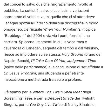
del concerto salvo qualche ringraziamento rivolto al
pubblico. La setlist è, salvo piccolissime variazioni
approntate di volta in volta, quella che ci si attendeva:
Lanegan spazia all’interno della sua discografia in modo
omogeneo, c’è l’inziale
When Your Number Isn’t Up
da
“Bubblegum” del 2004 e via via i punti fermi di una
carriera. Spiccano i momenti in cui la voce roca e
cavernosa di Lanegan, segnata dal tempo e dal whiskey,
riesce ad implodere su se stessa:
Holy Ground
(brano dei
Napalm Beach),
I’ll Take Care Of You
,
Judgement Time
(apice della performance) e la conclusione di set affidata a
On Jesus’ Program
, una stupenda e penetrante
invocazione a metà strada fra sacro e profano.
C’è spazio per la
Where The Twain Shall Meet
degli
Screaming Trees e per la
Deepest Shade
dei Twilight
Singers, per la
You Ony Live Twice
di Nancy Sinatra e,