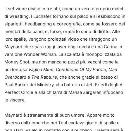
Il set viene diviso in tre atti, come un vero e proprio match
di wrestling. I Luchafer tornano sul palco e si esibiscono in
siparietti, headbanging e coreografie, come se fossero dei
membri della band, e, forse, ormai lo sono di diritto. Alle
loro spalle, vengono proiettati video che ritraggono un
Maynard che spara raggi laser dagli occhi e una Carina in
versione Wonder Woman. La scaletta è monopolizzata da
Money Shot, ma non mancano pezzi più vecchi come la
portentosa
Vagina Mine
,
Conditions Of My Parole, Man
Overboard
e
The Rapture
, che anche grazie al basso di
Paul Barker dei Ministry, alla batteria di Jeff Friedl degli A
Perfect Circle e alla chitarra di Mahsa Zargaran infuocano
le viscere.
Maynard è stranamente di buon umore. Appare molto
diverso dall’uomo che nei Tool cantava girato di spalle e
non stabiliva alcun contatto con il pubblico. Questa sera è