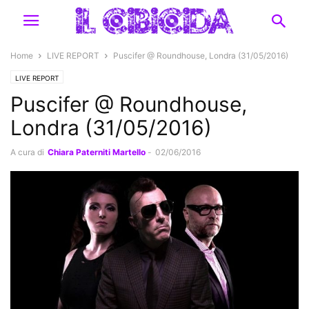
Home
LIVE REPORT
Puscifer @ Roundhouse, Londra (31/05/2016)
LIVE REPORT
Puscifer @ Roundhouse,
Londra (31/05/2016)
A cura di
Chiara Paterniti Martello
-
02/06/2016