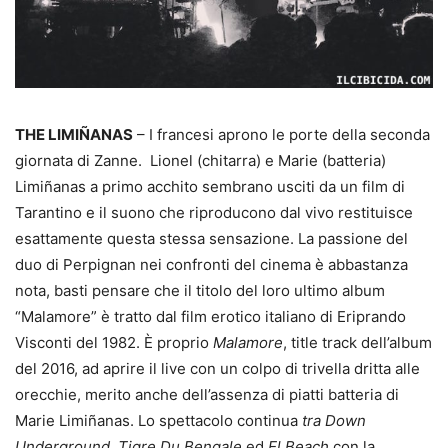
THE LIMIÑANAS
– I francesi aprono le porte della seconda
giornata di Zanne. Lionel (chitarra) e Marie (batteria)
Limiñanas a primo acchito sembrano usciti da un film di
Tarantino e il suono che riproducono dal vivo restituisce
esattamente questa stessa sensazione. La passione del
duo di Perpignan nei confronti del cinema è abbastanza
nota, basti pensare che il titolo del loro ultimo album
“Malamore” è tratto dal film erotico italiano di Eriprando
Visconti del 1982. È proprio
Malamore
, title track dell’album
del 2016, ad aprire il live con un colpo di trivella dritta alle
orecchie, merito anche dell’assenza di piatti batteria di
Marie Limiñanas. Lo spettacolo continua
tra Down
Underground
,
Tigre Du Bengale
ed
El Beach
con la