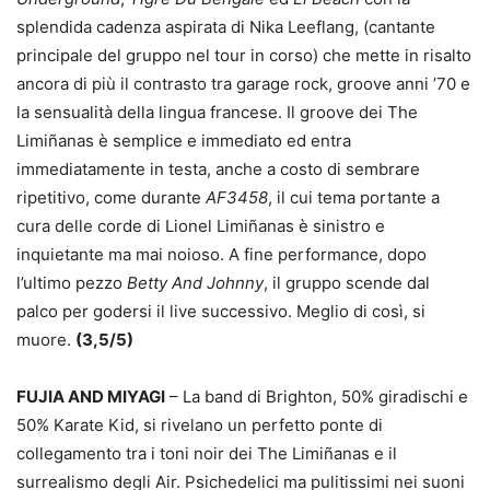
splendida cadenza aspirata di Nika Leeflang, (cantante
principale del gruppo nel tour in corso) che mette in risalto
ancora di più il contrasto tra garage rock, groove anni ’70 e
la sensualità della lingua francese. Il groove dei The
Limiñanas è semplice e immediato ed entra
immediatamente in testa, anche a costo di sembrare
ripetitivo, come durante
AF3458
, il cui tema portante a
cura delle corde di Lionel Limiñanas è sinistro e
inquietante ma mai noioso. A fine performance, dopo
l’ultimo pezzo
Betty And Johnny
, il gruppo scende dal
palco per godersi il live successivo. Meglio di così, si
muore.
(3,5/5)
FUJIA AND MIYAGI
– La band di Brighton, 50% giradischi e
50% Karate Kid, si rivelano un perfetto ponte di
collegamento tra i toni noir dei The Limiñanas e il
surrealismo degli Air. Psichedelici ma pulitissimi nei suoni