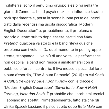
Inghilterra, sono il penultimo gruppo a esibirsi nella tre
giorni di Zanne. La band psych rock, con influenze kraut e
rock sperimentale, porta in scena buona parte dei pezzi
tratti dalla recentissima uscita discografica “Modern
English Decoration” e, probabilmente, il problema è
proprio questo: subito dopo essere partiti con
Mimi
Pretend
, qualcosa va storto e la band rileva qualche
problema con i volumi. Da quel momento in poi il gruppo
stenta, stoppando il live più di una volta. La performance
non decolla, la band non riesce a amalgamarsi con il
pubblico o forse il contrario. Il live mescola pezzi del loro
album d’esordio, “The Album Paranoia” (2016) tra cui
She’s
A Cult
,
Strewberry Glue I Don’t Know
con le tracce di
“Modern English Decoration” (
Silvertonic
,
Saw A Habit
Forming
,
Victorian Acid
). È probabile che i problemi tecnici
li abbiano indispettiti irrimediabilmente, fatto sta che gli
Ulrika Spacek lasciano il palco subito dopo
Beta Male
con