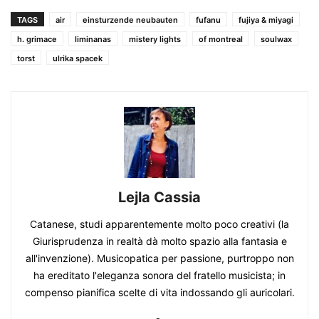
TAGS
air
einsturzende neubauten
fufanu
fujiya & miyagi
h. grimace
liminanas
mistery lights
of montreal
soulwax
torst
ulrika spacek
Lejla Cassia
Catanese, studi apparentemente molto poco creativi (la
Giurisprudenza in realtà dà molto spazio alla fantasia e
all'invenzione). Musicopatica per passione, purtroppo non
ha ereditato l'eleganza sonora del fratello musicista; in
compenso pianifica scelte di vita indossando gli auricolari.