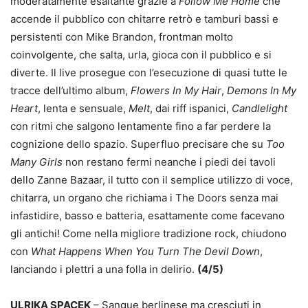
moderatamente esaltante grazie a
Follow Me Home
che
accende il pubblico con chitarre retrò e tamburi bassi e
persistenti con Mike Brandon, frontman molto
coinvolgente, che salta, urla, gioca con il pubblico e si
diverte. Il live prosegue con l’esecuzione di quasi tutte le
tracce dell’ultimo album,
Flowers In My Hair
,
Demons In My
Heart
, lenta e sensuale,
Melt
, dai riff ispanici,
Candlelight
con ritmi che salgono lentamente fino a far perdere la
cognizione dello spazio. Superfluo precisare che su
Too
Many Girls
non restano fermi neanche i piedi dei tavoli
dello Zanne Bazaar, il tutto con il semplice utilizzo di voce,
chitarra, un organo che richiama i The Doors senza mai
infastidire, basso e batteria, esattamente come facevano
gli antichi! Come nella migliore tradizione rock, chiudono
con
What Happens When You Turn The Devil Down
,
lanciando i plettri a una folla in delirio.
(4/5)
ULRIKA SPACEK
– Sangue berlinese ma cresciuti in