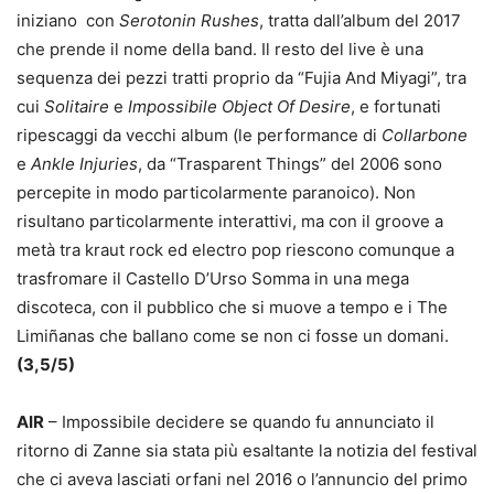
iniziano con
Serotonin Rushes
, tratta dall’album del 2017
che prende il nome della band. Il resto del live è una
sequenza dei pezzi tratti proprio da “Fujia And Miyagi”, tra
cui
Solitaire
e
Impossibile Object Of Desire
, e fortunati
ripescaggi da vecchi album (le performance di
Collarbone
e
Ankle Injuries
, da “Trasparent Things” del 2006 sono
percepite in modo particolarmente paranoico). Non
risultano particolarmente interattivi, ma con il groove a
metà tra kraut rock ed electro pop riescono comunque a
trasfromare il Castello D’Urso Somma in una mega
discoteca, con il pubblico che si muove a tempo e i The
Limiñanas che ballano come se non ci fosse un domani.
(3,5/5)
AIR
– Impossibile decidere se quando fu annunciato il
ritorno di Zanne sia stata più esaltante la notizia del festival
che ci aveva lasciati orfani nel 2016 o l’annuncio del primo