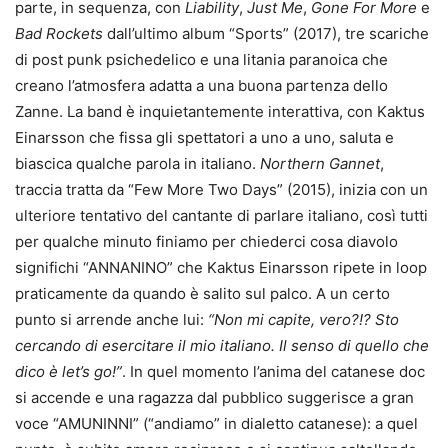
parte, in sequenza, con
Liability
,
Just Me
,
Gone For More
e
Bad Rockets
dall’ultimo album “Sports” (2017), tre scariche
di post punk psichedelico e una litania paranoica che
creano l’atmosfera adatta a una buona partenza dello
Zanne. La band è inquietantemente interattiva, con Kaktus
Einarsson che fissa gli spettatori a uno a uno, saluta e
biascica qualche parola in italiano.
Northern Gannet
,
traccia tratta da “Few More Two Days” (2015), inizia con un
ulteriore tentativo del cantante di parlare italiano, così tutti
per qualche minuto finiamo per chiederci cosa diavolo
significhi “ANNANINO” che Kaktus Einarsson ripete in loop
praticamente da quando è salito sul palco. A un certo
punto si arrende anche lui:
“Non mi capite, vero?!? Sto
cercando di esercitare il mio italiano. Il senso di quello che
dico è let’s go!”
. In quel momento l’anima del catanese doc
si accende e una ragazza dal pubblico suggerisce a gran
voce “AMUNINNI” (“andiamo” in dialetto catanese): a quel