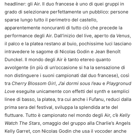
headliner: gli Air. Il duo francese è uno di quei gruppi in
grado di selezionare perfettamente un pubblico: persone
sparse lungo tutto il perimetro del castello,
apparentemente noncuranti di tutto ciò che precede la
performance degli Air. Dall’inizio del live, aperto da
Venus
,
il palco e la platea restano al buio, pochissime luci lasciano
intravedere le sagome di Nicolas Godin e Jean Benoît
Dunckel. Il mondo degli Air è tanto etereo quanto
avvolgente (in più di un’occasione si ha la sensazione di
non distinguere i suoni campionati dal duo francese), così
tra
Cherry Blossom Girl
,
J’ai dormi sous l’eau
e
Playgronud
Love
eseguite unicamente con effetti del synth e semplici
linee di basso, la platea, tra cui anche i Fufanu, reduci dalla
prima sera del festival, sviluppa la splendida arte del
fluttuare. Tutto è campionato nel mondo degli Air, c’è
Kelly
Watch The Stars
, omaggio del gruppo alla Charlie’s Angels
Kelly Garret, con Nicolas Godin che usa il vocoder anche