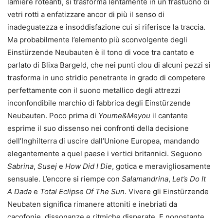
lamiere roteanti, si trasforma lentamente in un frastuono di
vetri rotti a enfatizzare ancor di più il senso di
inadeguatezza e insoddisfazione cui si riferisce la traccia.
Ma probabilmente l’elemento più sconvolgente degli
Einstürzende Neubauten è il tono di voce tra cantato e
parlato di Blixa Bargeld, che nei punti clou di alcuni pezzi si
trasforma in uno stridio penetrante in grado di competere
perfettamente con il suono metallico degli attrezzi
inconfondibile marchio di fabbrica degli Einstürzende
Neubauten. Poco prima di
Youme&Meyou
il cantante
esprime il suo dissenso nei confronti della decisione
dell’Inghilterra di uscire dall’Unione Europea, mandando
elegantemente a quel paese i vertici britannici. Seguono
Sabrina
,
Susej
e
How Did I Die
, gotica e meravigliosamente
sensuale. L’encore si riempe con
Salamandrina
,
Let’s Do It
A Dada
e
Total Eclipse Of The Sun
. Vivere gli Einstürzende
Neubaten significa rimanere attoniti e inebriati da
cacofonie, dissonanze e ritmiche disperate. E nonostante