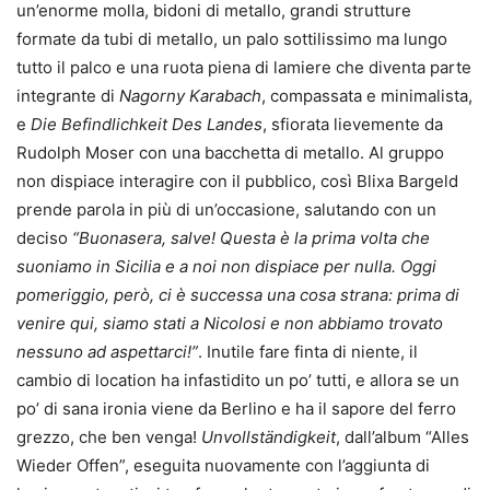
un’enorme molla, bidoni di metallo, grandi strutture
formate da tubi di metallo, un palo sottilissimo ma lungo
tutto il palco e una ruota piena di lamiere che diventa parte
integrante di
Nagorny Karabach
, compassata e minimalista,
e
Die Befindlichkeit Des Landes
, sfiorata lievemente da
Rudolph Moser con una bacchetta di metallo. Al gruppo
non dispiace interagire con il pubblico, così Blixa Bargeld
prende parola in più di un’occasione, salutando con un
deciso
“Buonasera, salve! Questa è la prima volta che
suoniamo in Sicilia e a noi non dispiace per nulla. Oggi
pomeriggio, però, ci è successa una cosa strana: prima di
venire qui, siamo stati a Nicolosi e non abbiamo trovato
nessuno ad aspettarci!”
. Inutile fare finta di niente, il
cambio di location ha infastidito un po’ tutti, e allora se un
po’ di sana ironia viene da Berlino e ha il sapore del ferro
grezzo, che ben venga!
Unvollständigkeit
, dall’album “Alles
Wieder Offen”, eseguita nuovamente con l’aggiunta di