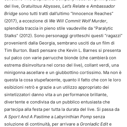
del live,
Gratuitous Abysses
,
Let’s Relate
e
Ambassador
Bridge
sono tutti tratti dall’ultimo “Innocence Reaches”
(2017), a eccezione di
We Will Commit Wolf Murder
,
splendida traccia in pieno stile vaudeville da “Paralytic
Stalks” (2012). Sono personaggi grotteschi questi “ragazzi”
provenienti dalla Georgia, sembrano usciti da un film di
Tim Burton. Basti pensare che Kevin L. Barnes si presenta
sul palco con varie parrucche bionde (che cambierà con
estrema disinvoltura nel corso del live), collant verdi, una
minigonna ascellare e un giubbottino cortissimo. Ma non è
questa la cosa stupefacente, quanto il fatto che con le loro
esibizioni retrò e grazie a un utilizzo appropriato dei
sintetizzatori danno vita a un performance brillante,
divertente e condivisa da un pubblico entusiasta che
partecipa alla festa per tutta la durata del live. Si passa da
A Sport And A Pastime
a
Labyrinthian Pomp
senza
soluzione di continuità, per arrivare a
Gronladic Edit
e