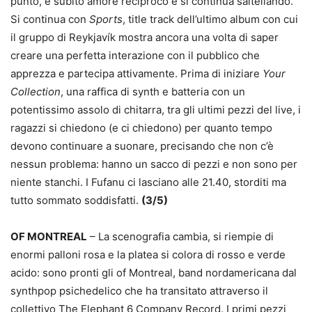
punto, è subito amore reciproco e si continua saltellando.
Si continua con
Sports
, title track dell’ultimo album con cui
il gruppo di Reykjavík mostra ancora una volta di saper
creare una perfetta interazione con il pubblico che
apprezza e partecipa attivamente. Prima di iniziare
Your
Collection
, una raffica di synth e batteria con un
potentissimo assolo di chitarra, tra gli ultimi pezzi del live, i
ragazzi si chiedono (e ci chiedono) per quanto tempo
devono continuare a suonare, precisando che non c’è
nessun problema: hanno un sacco di pezzi e non sono per
niente stanchi. I Fufanu ci lasciano alle 21.40, storditi ma
tutto sommato soddisfatti.
(3/5)
OF MONTREAL
– La scenografia cambia, si riempie di
enormi palloni rosa e la platea si colora di rosso e verde
acido: sono pronti gli of Montreal, band nordamericana dal
synthpop psichedelico che ha transitato attraverso il
collettivo The Elephant 6 Company Record. I primi pezzi