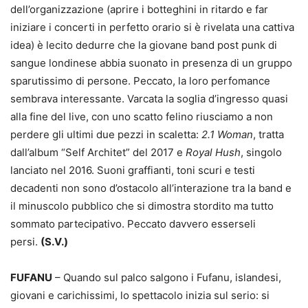
dell’organizzazione (aprire i botteghini in ritardo e far
iniziare i concerti in perfetto orario si è rivelata una cattiva
idea) è lecito dedurre che la giovane band post punk di
sangue londinese abbia suonato in presenza di un gruppo
sparutissimo di persone. Peccato, la loro perfomance
sembrava interessante. Varcata la soglia d’ingresso quasi
alla fine del live, con uno scatto felino riusciamo a non
perdere gli ultimi due pezzi in scaletta:
2.1 Woman
, tratta
dall’album “Self Architet” del 2017 e
Royal Hush
, singolo
lanciato nel 2016. Suoni graffianti, toni scuri e testi
decadenti non sono d’ostacolo all’interazione tra la band e
il minuscolo pubblico che si dimostra stordito ma tutto
sommato partecipativo. Peccato davvero esserseli
persi.
(S.V.)
FUFANU
– Quando sul palco salgono i Fufanu, islandesi,
giovani e carichissimi, lo spettacolo inizia sul serio: si