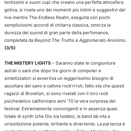
lentissimi e suoni cupi che creano una perfetta atmosfera
gotica, si rivela uno dei momenti più intimi e suggestivi del
live mentre
The Endless Realm
, eseguita con pochi
semplicissimi accordi di chitarra classica, smorza la
durezza del suond di gran parte della perfomance,
completata da
Beyond The Truths
e
Agglomerato Anonimo
.
(3/5)
THE MISTERY LIGHTS
– Saranno state le congiunture
astrali o sarà che dopo tre giorni di computer e
sintetizzatori si avvertiva un leggerissimo bisogno di
ascoltare del sano e cafone rock’n’roll, fatto sta che questi
ragazzi di Brooklyn, si sono rivelati con il loro rock
psichedelico californiano anni ‘70 la vera sorpresa del
festival. Estremamente coinvolgenti e in assenza quasi
totale di synth (che Dio sia lodato), la band dà vita a
un’esibizione potente, brillante e divertente. La partenza è