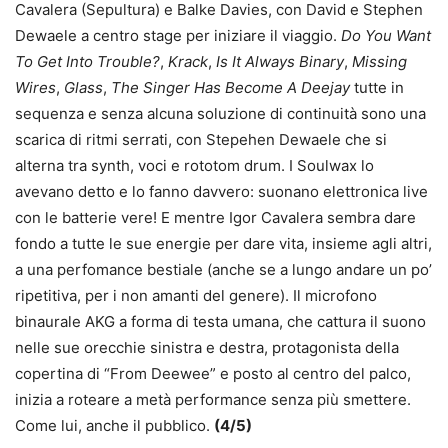
Cavalera (Sepultura) e Balke Davies, con David e Stephen
Dewaele a centro stage per iniziare il viaggio.
Do You Want
To Get Into Trouble?
,
Krack
,
Is It Always Binary
,
Missing
Wires
,
Glass
,
The Singer Has Become A Deejay
tutte in
sequenza e senza alcuna soluzione di continuità sono una
scarica di ritmi serrati, con Stepehen Dewaele che si
alterna tra synth, voci e rototom drum. I Soulwax lo
avevano detto e lo fanno davvero: suonano elettronica live
con le batterie vere! E mentre Igor Cavalera sembra dare
fondo a tutte le sue energie per dare vita, insieme agli altri,
a una perfomance bestiale (anche se a lungo andare un po’
ripetitiva, per i non amanti del genere). Il microfono
binaurale AKG a forma di testa umana, che cattura il suono
nelle sue orecchie sinistra e destra, protagonista della
copertina di “From Deewee” e posto al centro del palco,
inizia a roteare a metà performance senza più smettere.
Come lui, anche il pubblico.
(4/5)