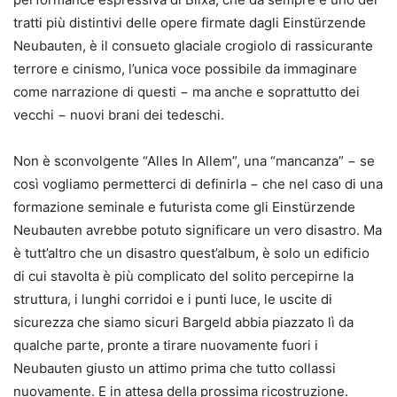
tratti più distintivi delle opere firmate dagli Einstürzende
Neubauten, è il consueto glaciale crogiolo di rassicurante
terrore e cinismo, l’unica voce possibile da immaginare
come narrazione di questi − ma anche e soprattutto dei
vecchi − nuovi brani dei tedeschi.
Non è sconvolgente “Alles In Allem”, una “mancanza” − se
così vogliamo permetterci di definirla − che nel caso di una
formazione seminale e futurista come gli Einstürzende
Neubauten avrebbe potuto significare un vero disastro. Ma
è tutt’altro che un disastro quest’album, è solo un edificio
di cui stavolta è più complicato del solito percepirne la
struttura, i lunghi corridoi e i punti luce, le uscite di
sicurezza che siamo sicuri Bargeld abbia piazzato lì da
qualche parte, pronte a tirare nuovamente fuori i
Neubauten giusto un attimo prima che tutto collassi
nuovamente. E in attesa della prossima ricostruzione.