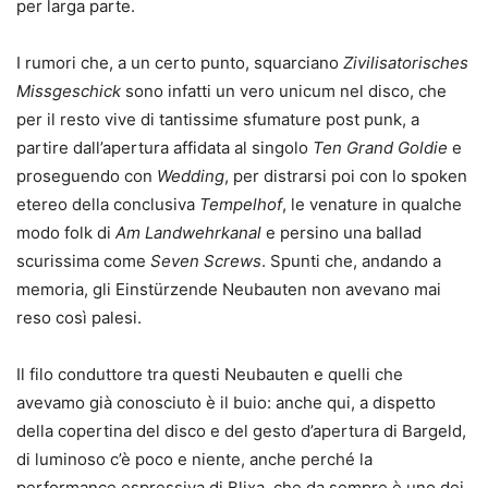
per larga parte.
I rumori che, a un certo punto, squarciano
Zivilisatorisches
Missgeschick
sono infatti un vero unicum nel disco, che
per il resto vive di tantissime sfumature post punk, a
partire dall’apertura affidata al singolo
Ten Grand Goldie
e
proseguendo con
Wedding
, per distrarsi poi con lo spoken
etereo della conclusiva
Tempelhof
, le venature in qualche
modo folk di
Am Landwehrkanal
e persino una ballad
scurissima come
Seven Screws
. Spunti che, andando a
memoria, gli Einstürzende Neubauten non avevano mai
reso così palesi.
Il filo conduttore tra questi Neubauten e quelli che
avevamo già conosciuto è il buio: anche qui, a dispetto
della copertina del disco e del gesto d’apertura di Bargeld,
di luminoso c’è poco e niente, anche perché la
performance espressiva di Blixa, che da sempre è uno dei