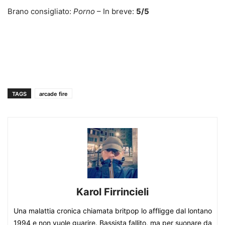
Brano consigliato:
Porno
– In breve:
5/5
TAGS
arcade fire
Karol Firrincieli
Una malattia cronica chiamata britpop lo affligge dal lontano
1994 e non vuole guarire. Bassista fallito, ma per suonare da