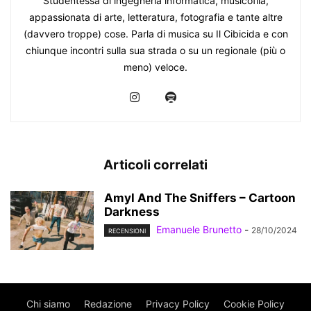
Studentessa di ingegneria informatica, musicofila,
appassionata di arte, letteratura, fotografia e tante altre
(davvero troppe) cose. Parla di musica su Il Cibicida e con
chiunque incontri sulla sua strada o su un regionale (più o
meno) veloce.
Articoli correlati
Amyl And The Sniffers – Cartoon
Darkness
Emanuele Brunetto
-
28/10/2024
RECENSIONI
Chi siamo
Redazione
Privacy Policy
Cookie Policy