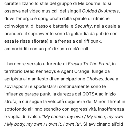
caratterizzano lo stile del gruppo di Melbourne, lo si
osserva nei video musicali dei singoli
Guided By Angels
,
dove l’energia è sprigionata dalla spirale di ritmiche
coinvolgenti di basso e batteria, e
Security
, nella quale a
prendere il sopravvento sono la goliardia da pub (e con
essa le risse sfiorate) e la frenesia dei riff punk,
ammorbiditi con un po’ di sano rock‘n’roll.
L’hardcore serrato e furente di
Freaks To The Front
, in
territorio Dead Kennedys e Agent Orange, funge da
apripista al manifesto di emancipazione
Choises
,dove a
sovrapporsi e spodestarsi continuamente sono le
influenze garage punk, la durezza dei QOTSA ad inizio
strofa, a cui segue la velocità degenere dei Minor Threat in
sottofondo all’inno scandito con aggressività, insofferenza
e voglia di rivalsa:
“
My choice, my own / My voice, my own
/ My body, my own / I own it, I own it!
”
. Si avvicinano all’old