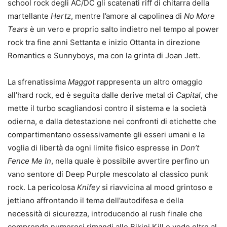
school rock degli AC/DC gli scatenati riff di chitarra della
martellante
Hertz
, mentre l’amore al capolinea di
No More
Tears
è un vero e proprio salto indietro nel tempo al power
rock tra fine anni Settanta e inizio Ottanta in direzione
Romantics e Sunnyboys, ma con la grinta di Joan Jett.
La sfrenatissima
Maggot
rappresenta un altro omaggio
all’hard rock, ed è seguita dalle derive metal di
Capital
, che
mette il turbo scagliandosi contro il sistema e la società
odierna, e dalla detestazione nei confronti di etichette che
compartimentano ossessivamente gli esseri umani e la
voglia di libertà da ogni limite fisico espresse in
Don’t
Fence Me In
, nella quale è possibile avvertire perfino un
vano sentore di Deep Purple mescolato al classico punk
rock. La pericolosa
Knifey
si riavvicina al mood grintoso e
jettiano affrontando il tema dell’autodifesa e della
necessità di sicurezza, introducendo al rush finale che
comprende numerosi rimandi alle Bikini Kill e vede oltre al