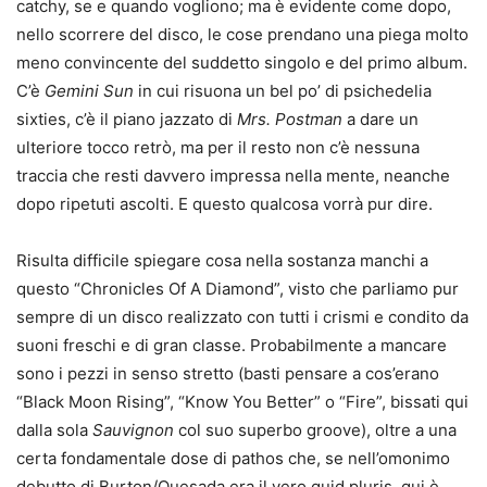
catchy, se e quando vogliono; ma è evidente come dopo,
nello scorrere del disco, le cose prendano una piega molto
meno convincente del suddetto singolo e del primo album.
C’è
Gemini Sun
in cui risuona un bel po’ di psichedelia
sixties, c’è il piano jazzato di
Mrs. Postman
a dare un
ulteriore tocco retrò, ma per il resto non c’è nessuna
traccia che resti davvero impressa nella mente, neanche
dopo ripetuti ascolti. E questo qualcosa vorrà pur dire.
Risulta difficile spiegare cosa nella sostanza manchi a
questo “Chronicles Of A Diamond”, visto che parliamo pur
sempre di un disco realizzato con tutti i crismi e condito da
suoni freschi e di gran classe. Probabilmente a mancare
sono i pezzi in senso stretto (basti pensare a cos’erano
“Black Moon Rising”, “Know You Better” o “Fire”, bissati qui
dalla sola
Sauvignon
col suo superbo groove), oltre a una
certa fondamentale dose di pathos che, se nell’omonimo
debutto di Burton/Quesada era il vero quid pluris, qui è