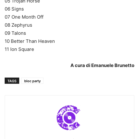
05 Trojan Horse
06 Signs
07 One Month Off
08 Zephyrus
09 Talons
10 Better Than Heaven
11 Ion Square
A cura di Emanuele Brunetto
TAGS
bloc party