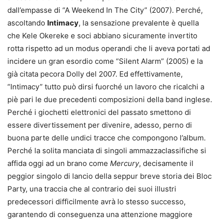
dall’empasse di “A Weekend In The City” (2007). Perché,
ascoltando
Intimacy
, la sensazione prevalente è quella
che Kele Okereke e soci abbiano sicuramente invertito
rotta rispetto ad un modus operandi che li aveva portati ad
incidere un gran esordio come “Silent Alarm” (2005) e la
già citata pecora Dolly del 2007. Ed effettivamente,
“Intimacy” tutto può dirsi fuorché un lavoro che ricalchi a
piè pari le due precedenti composizioni della band inglese.
Perché i giochetti elettronici del passato smettono di
essere divertissement per divenire, adesso, perno di
buona parte delle undici tracce che compongono l’album.
Perché la solita manciata di singoli ammazzaclassifiche si
affida oggi ad un brano come
Mercury
, decisamente il
peggior singolo di lancio della seppur breve storia dei Bloc
Party, una traccia che al contrario dei suoi illustri
predecessori difficilmente avrà lo stesso successo,
garantendo di conseguenza una attenzione maggiore