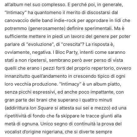
all’album nel suo complesso. E perché poi, in generale,
“Intimacy” ha quantomeno il merito di discostarsi dal
canovaccio delle band indie-rock per approdare in lidi che
potremmo (generosamente) definire sperimentali. Ma è
sufficiente mettere in piedi un lavoro del genere per poter
parlare di “evoluzione”, di “crescita”? La risposta è,
ovviamente, negativa. I Bloc Party, intenti come saranno
stati a non ripetersi, sembrano però aver perso di vista
quelli che erano i pezzi forti del proprio repertorio, ovvero
innanzitutto quell’andamento in crescendo tipico di ogni
loro vecchia produzione. “Intimacy” è un album piatto,
senza picchi espressivi, ed anche poco impattante, con
gran parte dei brani che superano i quattro minuti
(addirittura
Ion Square
si attesta sui sei e mezzo) ed una
ripetitività di fondo che fa skippare le tracce giunti alla
metà di ognuna. Unico segno di continuità la prova del
vocalist d’origine nigeriana, che si diverte sempre