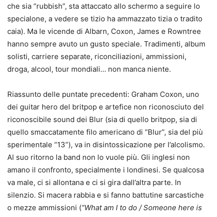
che sia “rubbish”, sta attaccato allo schermo a seguire lo
specialone, a vedere se tizio ha ammazzato tizia o tradito
caia). Ma le vicende di Albarn, Coxon, James e Rowntree
hanno sempre avuto un gusto speciale. Tradimenti, album
solisti, carriere separate, riconciliazioni, ammissioni,
droga, alcool, tour mondiali… non manca niente.
Riassunto delle puntate precedenti: Graham Coxon, uno
dei guitar hero del britpop e artefice non riconosciuto del
riconoscibile sound dei Blur (sia di quello britpop, sia di
quello smaccatamente filo americano di “Blur”, sia del più
sperimentale “13”), va in disintossicazione per l’alcolismo.
Al suo ritorno la band non lo vuole più. Gli inglesi non
amano il confronto, specialmente i londinesi. Se qualcosa
va male, ci si allontana e ci si gira dall’altra parte. In
silenzio. Si macera rabbia e si fanno battutine sarcastiche
o mezze ammissioni (
“What am I to do / Someone here is