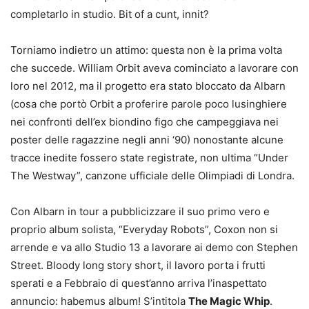
completarlo in studio. Bit of a cunt, innit?
Torniamo indietro un attimo: questa non è la prima volta
che succede. William Orbit aveva cominciato a lavorare con
loro nel 2012, ma il progetto era stato bloccato da Albarn
(cosa che portò Orbit a proferire parole poco lusinghiere
nei confronti dell’ex biondino figo che campeggiava nei
poster delle ragazzine negli anni ‘90) nonostante alcune
tracce inedite fossero state registrate, non ultima “Under
The Westway”, canzone ufficiale delle Olimpiadi di Londra.
Con Albarn in tour a pubblicizzare il suo primo vero e
proprio album solista, “Everyday Robots”, Coxon non si
arrende e va allo Studio 13 a lavorare ai demo con Stephen
Street. Bloody long story short, il lavoro porta i frutti
sperati e a Febbraio di quest’anno arriva l’inaspettato
annuncio: habemus album! S’intitola
The Magic Whip
.