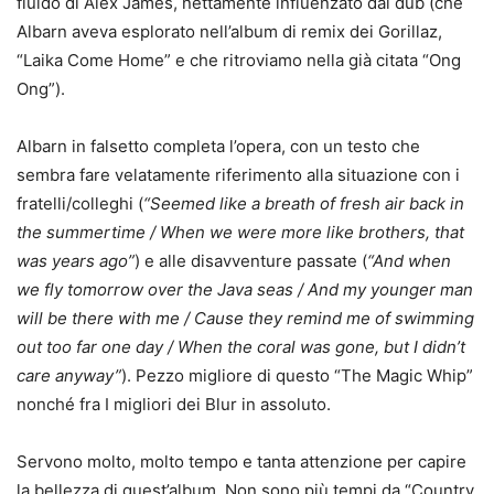
fluido di Alex James, nettamente influenzato dal dub (che
Albarn aveva esplorato nell’album di remix dei Gorillaz,
“Laika Come Home” e che ritroviamo nella già citata “Ong
Ong”).
Albarn in falsetto completa l’opera, con un testo che
sembra fare velatamente riferimento alla situazione con i
fratelli/colleghi (
“Seemed like a breath of fresh air back in
the summertime / When we were more like brothers, that
was years ago”
) e alle disavventure passate (
“And when
we fly tomorrow over the Java seas / And my younger man
will be there with me / Cause they remind me of swimming
out too far one day / When the coral was gone, but I didn’t
care anyway”
). Pezzo migliore di questo “The Magic Whip”
nonché fra I migliori dei Blur in assoluto.
Servono molto, molto tempo e tanta attenzione per capire
la bellezza di quest’album. Non sono più tempi da “Country