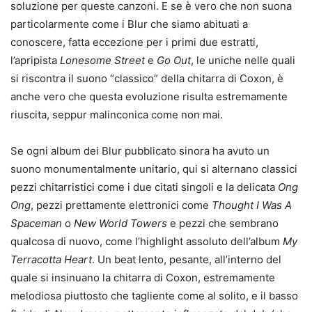
soluzione per queste canzoni. E se è vero che non suona
particolarmente come i Blur che siamo abituati a
conoscere, fatta eccezione per i primi due estratti,
l’apripista
Lonesome Street
e
Go Out
, le uniche nelle quali
si riscontra il suono “classico” della chitarra di Coxon, è
anche vero che questa evoluzione risulta estremamente
riuscita, seppur malinconica come non mai.
Se ogni album dei Blur pubblicato sinora ha avuto un
suono monumentalmente unitario, qui si alternano classici
pezzi chitarristici come i due citati singoli e la delicata
Ong
Ong
, pezzi prettamente elettronici come
Thought I Was A
Spaceman
o
New World Towers
e pezzi che sembrano
qualcosa di nuovo, come l’highlight assoluto dell’album
My
Terracotta Heart
. Un beat lento, pesante, all’interno del
quale si insinuano la chitarra di Coxon, estremamente
melodiosa piuttosto che tagliente come al solito, e il basso