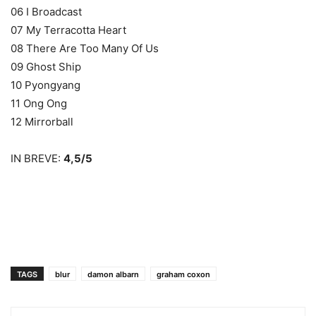
06 I Broadcast
07 My Terracotta Heart
08 There Are Too Many Of Us
09 Ghost Ship
10 Pyongyang
11 Ong Ong
12 Mirrorball
IN BREVE:
4,5/5
TAGS
blur
damon albarn
graham coxon