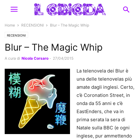
Home
RECENSIONI
Blur – The Magic Whip
RECENSIONI
Blur – The Magic Whip
A cura di
Nicola Corsaro
-
27/04/2015
La telenovela dei Blur è
una delle telenovelas più
amate dagli inglesi. Certo,
c’è Coronation Street, in
onda da 55 anni e c’è
EastEnders, che va in
prima serata la sera di
Natale sulla BBC (e ogni
inglese, pur ammettendo