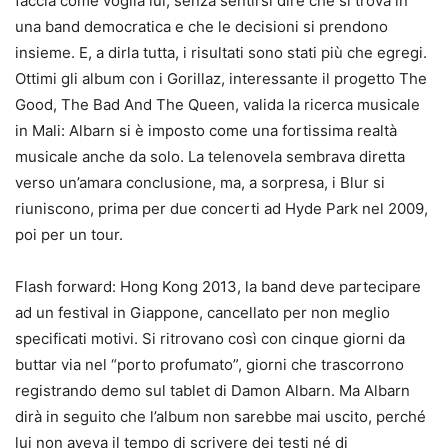
faccia come voglia lui, senza sentirsi dire che si trova in
una band democratica e che le decisioni si prendono
insieme. E, a dirla tutta, i risultati sono stati più che egregi.
Ottimi gli album con i Gorillaz, interessante il progetto The
Good, The Bad And The Queen, valida la ricerca musicale
in Mali: Albarn si è imposto come una fortissima realtà
musicale anche da solo. La telenovela sembrava diretta
verso un’amara conclusione, ma, a sorpresa, i Blur si
riuniscono, prima per due concerti ad Hyde Park nel 2009,
poi per un tour.
Flash forward: Hong Kong 2013, la band deve partecipare
ad un festival in Giappone, cancellato per non meglio
specificati motivi. Si ritrovano così con cinque giorni da
buttar via nel “porto profumato”, giorni che trascorrono
registrando demo sul tablet di Damon Albarn. Ma Albarn
dirà in seguito che l’album non sarebbe mai uscito, perché
lui non aveva il tempo di scrivere dei testi né di