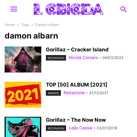
Home
Tags
Damon albarn
damon albarn
Gorillaz – Cracker Island
Nicola Corsaro
-
06/03/2023
RECENSIONI
TOP [50] ALBUM [2021]
Redazione
-
31/12/2021
AWARDS
Gorillaz – The Now Now
Lejla Cassia
-
03/07/2018
RECENSIONI