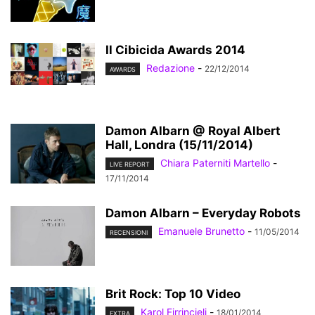
Il Cibicida Awards 2014
Redazione
-
22/12/2014
AWARDS
Damon Albarn @ Royal Albert
Hall, Londra (15/11/2014)
Chiara Paterniti Martello
-
LIVE REPORT
17/11/2014
Damon Albarn – Everyday Robots
Emanuele Brunetto
-
11/05/2014
RECENSIONI
Brit Rock: Top 10 Video
Karol Firrincieli
-
18/01/2014
EXTRA