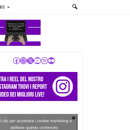
NFO
Facebook
Instagram
X
YouTube
Spotify
Flickr
i clic per accettare i cookie marketing e
abilitare questo contenuto