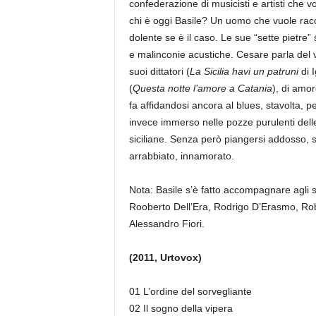
confederazione di musicisti e artisti che 
chi è oggi Basile? Un uomo che vuole raccon
dolente se è il caso. Le sue “sette pietre” 
e malinconie acustiche. Cesare parla del 
suoi dittatori (
La Sicilia havi un patruni
di I
(
Questa notte l’amore a Catania
), di amor
fa affidandosi ancora al blues, stavolta, 
invece immerso nelle pozze purulenti delle m
siciliane. Senza però piangersi addosso, se
arrabbiato, innamorato.
Nota: Basile s’è fatto accompagnare agli s
Rooberto Dell’Era, Rodrigo D’Erasmo, Robe
Alessandro Fiori.
(2011, Urtovox)
01 L’ordine del sorvegliante
02 Il sogno della vipera