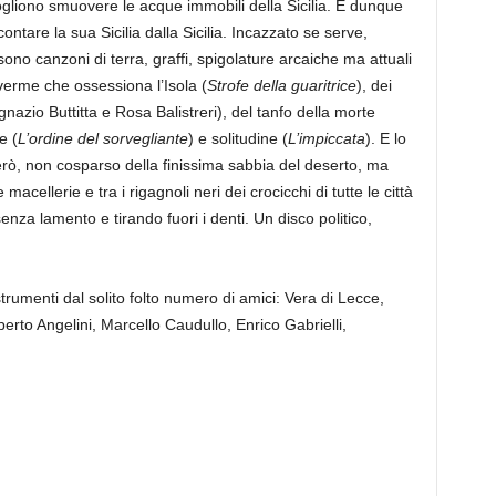
vogliono smuovere le acque immobili della Sicilia. E dunque
tare la sua Sicilia dalla Sicilia. Incazzato se serve,
sono canzoni di terra, graffi, spigolature arcaiche ma attuali
verme che ossessiona l’Isola (
Strofe della guaritrice
), dei
gnazio Buttitta e Rosa Balistreri), del tanfo della morte
e (
L’ordine del sorvegliante
) e solitudine (
L’impiccata
). E lo
però, non cosparso della finissima sabbia del deserto, ma
acellerie e tra i rigagnoli neri dei crocicchi di tutte le città
nza lamento e tirando fuori i denti. Un disco politico,
trumenti dal solito folto numero di amici: Vera di Lecce,
rto Angelini, Marcello Caudullo, Enrico Gabrielli,