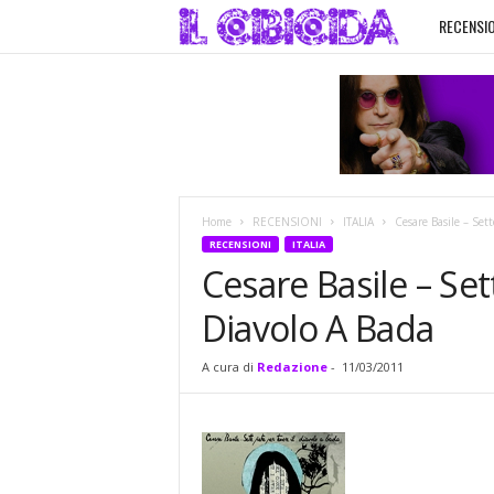
RECENSIO
I
l
C
i
Home
RECENSIONI
ITALIA
Cesare Basile – Sett
b
RECENSIONI
ITALIA
Cesare Basile – Set
i
Diavolo A Bada
c
A cura di
Redazione
-
11/03/2011
i
d