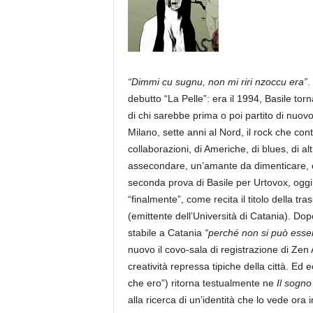
a
“Dimmi cu sugnu, non mi riri nzoccu era”
.
debutto “La Pelle”: era il 1994, Basile tor
di chi sarebbe prima o poi partito di nuovo
Milano, sette anni al Nord, il rock che con
collaborazioni, di Americhe, di blues, di alt
assecondare, un’amante da dimenticare, c
seconda prova di Basile per Urtovox, oggi,
“finalmente”, come recita il titolo della
(emittente dell’Università di Catania). Dopo
stabile a Catania
“perché non si può esse
nuovo il covo-sala di registrazione di Zen
creatività repressa tipiche della città. Ed
che ero”) ritorna testualmente ne
Il sogno
alla ricerca di un’identità che lo vede o