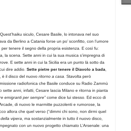
 Quest’haiku siculo, Cesare Basile, lo intonava nel suo
nava da Berlino a Catania forse un po’ sconfitto, con l’umore
 per tenere il segno della propria esistenza. E così fu:
ta, la scena. Sette anni in cui la sua musica s’impregna di
rove. E sette anni in cui la Sicilia era un punto là sotto da
ui dire addio.
Sette pietre per tenere il Diavolo a bada
,
 è il disco del nuovo
ritorno a casa
. Stavolta però
 trasmissione radiofonica che Basile conduce su Radio Zammù
 sette anni, infatti, Cesare lascia Milano e ritorna in pianta
re emigranti per sempre”
come dice lui stesso. Ed ecco di
 Arcade, di nuovo le marmitte puzzolenti e rumorose, la
 ecco allora che quel verso (“dimmi chi sono, non dirmi quel
 della vipera
, ma sostanzialmente in tutto il nuovo disco,
ra impegnato con un nuovo progetto chiamato L’Arsenale: una