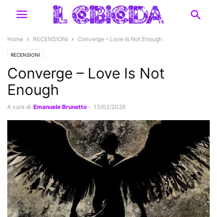
Home
RECENSIONI
Converge – Love Is Not Enough
RECENSIONI
Converge – Love Is Not
Enough
A cura di
Emanuele Brunetto
-
13/02/2026