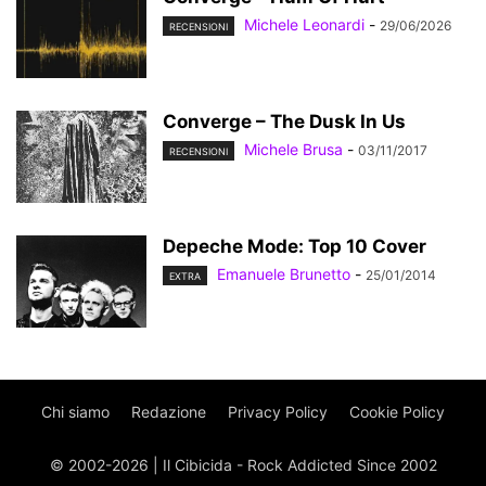
Michele Leonardi
-
29/06/2026
RECENSIONI
Converge – The Dusk In Us
Michele Brusa
-
03/11/2017
RECENSIONI
Depeche Mode: Top 10 Cover
Emanuele Brunetto
-
25/01/2014
EXTRA
Chi siamo
Redazione
Privacy Policy
Cookie Policy
© 2002-2026 | Il Cibicida - Rock Addicted Since 2002