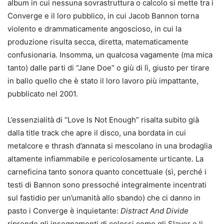
album in cui nessuna sovrastruttura o calcolo si mette tra i
Converge e il loro pubblico, in cui Jacob Bannon torna
violento e drammaticamente angoscioso, in cui la
produzione risulta secca, diretta, matematicamente
confusionaria. Insomma, un qualcosa vagamente (ma mica
tanto) dalle parti di “Jane Doe” o giù di lì, giusto per tirare
in ballo quello che è stato il loro lavoro più impattante,
pubblicato nel 2001.
L’essenzialità di “Love Is Not Enough” risalta subito già
dalla title track che apre il disco, una bordata in cui
metalcore e thrash d’annata si mescolano in una brodaglia
altamente infiammabile e pericolosamente urticante. La
carneficina tanto sonora quanto concettuale (sì, perché i
testi di Bannon sono pressoché integralmente incentrati
sul fastidio per un’umanità allo sbando) che ci danno in
pasto i Converge è inquietante:
Distract And Divide
riprende gli insegnamenti di colossi come gli Slayer e li