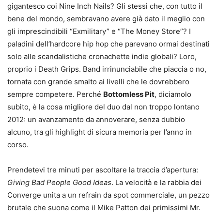
gigantesco coi Nine Inch Nails? Gli stessi che, con tutto il
bene del mondo, sembravano avere già dato il meglio con
gli imprescindibili “Exmilitary” e “The Money Store”? I
paladini dell’hardcore hip hop che parevano ormai destinati
solo alle scandalistiche cronachette indie globali? Loro,
proprio i Death Grips. Band irrinunciabile che piaccia o no,
tornata con grande smalto ai livelli che le dovrebbero
sempre competere. Perché
Bottomless Pit
, diciamolo
subito, è la cosa migliore del duo dal non troppo lontano
2012: un avanzamento da annoverare, senza dubbio
alcuno, tra gli highlight di sicura memoria per l’anno in
corso.
Prendetevi tre minuti per ascoltare la traccia d’apertura:
Giving Bad People Good Ideas
. La velocità e la rabbia dei
Converge unita a un refrain da spot commerciale, un pezzo
brutale che suona come il Mike Patton dei primissimi Mr.