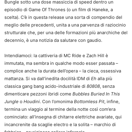
Bungle sotto una dose massiccia di speed dentro un
episodio di Game Of Thrones (o un film di Haneke, a
scelta). C’è in questa release una sorta di compendio del
meglio delle precedenti, unita a una parvenza di raziocinio
strutturale che, per una delle formazioni più anarchiche del
decennio, è una notizia da salutare con gaudio.
Intendiamoci: la cattiveria di MC Ride e Zach Hill è
immutata, ma sembra in qualche modo esser passata –
complice anche la durata dell’opera – la cieca, ossessiva
mattanza. Si va dall’inedita docilità IDM di
Eh
alla più
classica gang bang acido-industriale di
80808
, senza
dimenticare pezzoni ibridi come
Bubbles Buried In This
Jungle
o
Houdini
. Con l’omonima
Bottomless Pit
, infine,
termina un viaggio al termine della notte così com’era
cominciato: all’insegna di chitarre elettriche avariate, qui
incancrenite da scaglie electro e la solita – marchio di