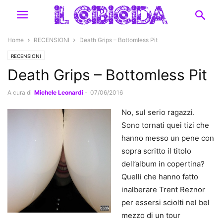
Home
RECENSIONI
Death Grips – Bottomless Pit
RECENSIONI
Death Grips – Bottomless Pit
A cura di
Michele Leonardi
-
07/06/2016
No, sul serio ragazzi.
Sono tornati quei tizi che
hanno messo un pene con
sopra scritto il titolo
dell’album in copertina?
Quelli che hanno fatto
inalberare Trent Reznor
per essersi sciolti nel bel
mezzo di un tour