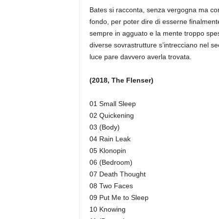
Bates si racconta, senza vergogna ma consa
fondo, per poter dire di esserne finalmente 
sempre in agguato e la mente troppo spess
diverse sovrastrutture s’intrecciano nel s
luce pare davvero averla trovata.
(2018, The Flenser)
01 Small Sleep
02 Quickening
03 (Body)
04 Rain Leak
05 Klonopin
06 (Bedroom)
07 Death Thought
08 Two Faces
09 Put Me to Sleep
10 Knowing