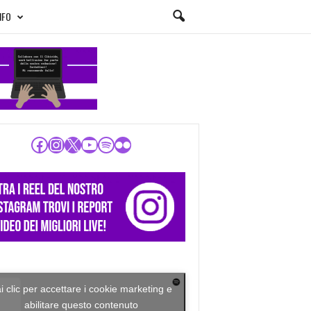
NFO
Facebook
Instagram
X
YouTube
Spotify
Flickr
i clic per accettare i cookie marketing e
abilitare questo contenuto