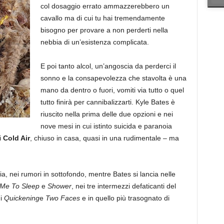
col dosaggio errato ammazzerebbero un
cavallo ma di cui tu hai tremendamente
bisogno per provare a non perderti nella
nebbia di un’esistenza complicata.
E poi tanto alcol, un’angoscia da perderci il
sonno e la consapevolezza che stavolta è una
mano da dentro o fuori, vomiti via tutto o quel
tutto finirà per cannibalizzarti. Kyle Bates è
riuscito nella prima delle due opzioni e nei
nove mesi in cui istinto suicida e paranoia
i
Cold Air
, chiuso in casa, quasi in una rudimentale – ma
a, nei rumori in sottofondo, mentre Bates si lancia nelle
 Me To Sleep
e
Shower
, nei tre intermezzi defaticanti del
di
Quickening
e
Two Faces
e in quello più trasognato di