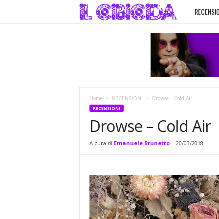
RECENSIO
I
l
C
i
Home
RECENSIONI
Drowse – Cold Air
b
RECENSIONI
Drowse – Cold Air
i
A cura di
Emanuele Brunetto
-
20/03/2018
c
i
d