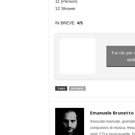
11 (Person)
12 Shower
IN BREVE:
4/5
Fai clic per
abil
TAGS
DROWSE
Emanuele Brunetto
Avvocato mancato, giornalis
compulsivo di musica, frequen
vinili, CD e musicassette. F