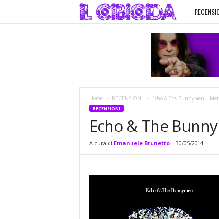
RECENSIO
I
l
C
i
Home
RECENSIONI
Echo & The Bunnymen – Mete
b
RECENSIONI
Echo & The Bunny
i
A cura di
Emanuele Brunetto
-
30/05/2014
c
i
d