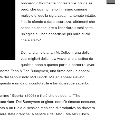
brocardo difficilmente contestabile. Va da sé,
però, che quantomeno il minimo comune
multiplo di quella sigla vada mantenuto intatto,
lì sullo sfondo a dare sicurezza, altrimenti che
senso ha continuare a licenziare dischi sotto
un’egida cui non appartiene più nulla di ciò
che è stato?
Domandiamolo a Ian McCulloch, una delle
voci migliori della new wave, che si ostina da
qualche anno a questa parte a partorire lavori
ò a nome Echo & The Bunnymen, una firma con un appeal
afa del seppur noto McCulloch. Ma ad appeal elevato
questo è un dato inconfutabile e Ian dovrebbe saperlo.
nonimo “Siberia” (2005) e il più che deludente “The
teorites
. Dei Bunnymen originari non c’è rimasto nessuno,
legato a un ruolo di session man che di produttivo ha davvero
ere state granché, a sentire il risultato). Ma McCulloch