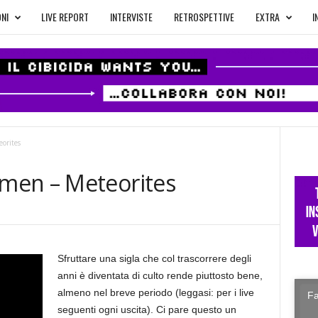
NI
LIVE REPORT
INTERVISTE
RETROSPETTIVE
EXTRA
I
orites
men – Meteorites
Sfruttare una sigla che col trascorrere degli
anni è diventata di culto rende piuttosto bene,
almeno nel breve periodo (leggasi: per i live
Fa
seguenti ogni uscita). Ci pare questo un