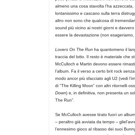
almeno una cosa stavolta l’ha azzeccata, o
lontanissimo e cascano sulla terra distru
altro non sono che qualcosa di tremendame
sound più vicino ai nostri giorni e davver
essere la devastazione (non esageriamo, di
Lovers On The Run
ha quantomeno il lang
traccia del lotto. Il resto è materiale che
McCulloch e Martin devono essere rimasti 
l’album. Fa il verso a certo brit rock senz
modo ancor più sfacciato agli U2 (vedi l’i
di “The Killing Moon” con altri ritornelli 
Down
) e, in definitiva, non presenta un s
The Run”.
Se McCulloch avesse tirato fuori un album 
– peraltro già avviata da tempo – gliel’
l’ennesimo gioco al ribasso dei suoi Bunn