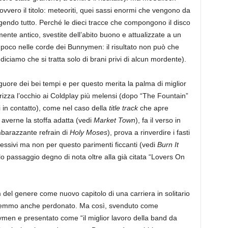
vvero il titolo: meteoriti, quei sassi enormi che vengono da
ggendo tutto. Perché le dieci tracce che compongono il disco
nte antico, svestite dell’abito buono e attualizzate a un
o poco nelle corde dei Bunnymen: il risultato non può che
ciamo che si tratta solo di brani privi di alcun mordente).
uore dei bei tempi e per questo merita la palma di miglior
 strizza l’occhio ai Coldplay più melensi (dopo “The Fountain”
in contatto), come nel caso della
title track
che apre
a averne la stoffa adatta (vedi
Market Town
), fa il verso in
mbarazzante refrain di
Holy Moses
), prova a rinverdire i fasti
ossessivi ma non per questo parimenti ficcanti (vedi
Burn It
olo passaggio degno di nota oltre alla già citata “Lovers On
del genere come nuovo capitolo di una carriera in solitario
avremmo anche perdonato. Ma così, svenduto come
ymen e presentato come “il miglior lavoro della band da