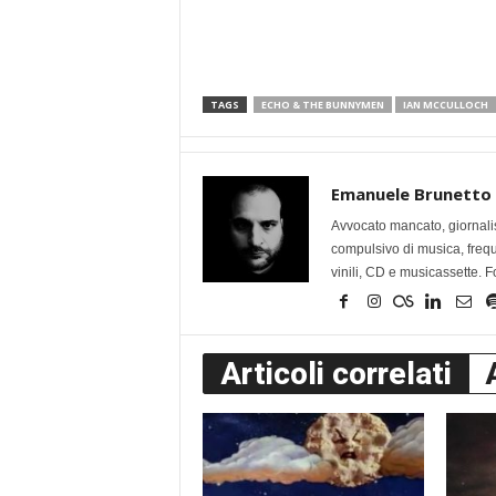
TAGS
ECHO & THE BUNNYMEN
IAN MCCULLOCH
Emanuele Brunetto
Avvocato mancato, giornalis
compulsivo di musica, frequen
vinili, CD e musicassette. F
Articoli correlati