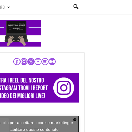
NFO
Facebook
Instagram
X
YouTube
Spotify
Flickr
i clic per accettare i cookie marketing e
abilitare questo contenuto