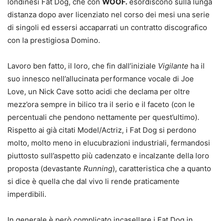
londinesi Fat Dog, che con
WOOF.
esordiscono sulla lunga
distanza dopo aver licenziato nel corso dei mesi una serie
di singoli ed essersi accaparrati un contratto discografico
con la prestigiosa Domino.
Lavoro ben fatto, il loro, che fin dall’iniziale
Vigilante
ha il
suo innesco nell’allucinata performance vocale di Joe
Love, un Nick Cave sotto acidi che declama per oltre
mezz’ora sempre in bilico tra il serio e il faceto (con le
percentuali che pendono nettamente per quest’ultimo).
Rispetto ai già citati Model/Actriz, i Fat Dog si perdono
molto, molto meno in elucubrazioni industriali, fermandosi
piuttosto sull’aspetto più cadenzato e incalzante della loro
proposta (devastante
Running
), caratteristica che a quanto
si dice è quella che dal vivo li rende praticamente
imperdibili.
In generale è però complicato incasellare i Fat Dog in