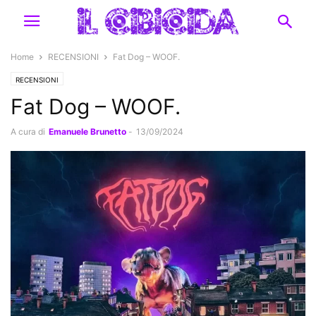
Home
RECENSIONI
Fat Dog – WOOF.
RECENSIONI
Fat Dog – WOOF.
A cura di
Emanuele Brunetto
-
13/09/2024