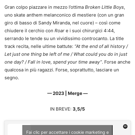
Gran colpo piazzare in mezzo l’ottima
Broken Little Boys
,
uno skate anthem melanconico di mestiere (con un gran
giro di basso di Sandy Miranda, nel cuore) – così come
chiudere il cerchio con
Roar
e i suoi chirurgici 4:44,
serrando le tende su un vividissimo controcanto. La title
track recita, nelle ultime battute:
“At the end of all history /
Let just one thing be left of me / What could you do in just
one day? / Fall in love, spend your time away”
. Forse anche
qualcosa in più ragazzi. Forse, soprattutto, lasciare un
segno.
— 2023 | Merge —
IN BREVE:
3,5/5
Fai clic per accettare i cookie marketing e