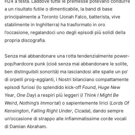
H24 a testa. Laddove tutte le premesse potevano condurre
a un risultato futile o dimenticabile, la band di base
principalmente a Toronto (Jonah Falco, batterista, vive
stabilmente in Inghilterra) ha trasformato in oro
l’occasione, regalandoci uno degli episodi più solidi della
propria discografia.
Senza mai abbandonare una rotta tendenzialmente power-
pop/hardcore punk (cioè senza mai abbandonare le solite,
ben distinguibili sonorità) ma lasciandosi alle spalle un po’
di orpelli prog-eggianti, i Nostri bilanciano compattamente
episodi furiosi (lo splendido kick-off
Found
,
Huge New
Year
,
One Day
) a respiri più leggeri (
I Think I Might Be
Weird
,
Nothing’s Immortal
) o sapientemente lirici (
Lords Of
Kensington
,
Falling Right Under
,
Cicada
), dando sempre
un’occasione di strappo alle infiammatissime corde vocali
di Damian Abraham.