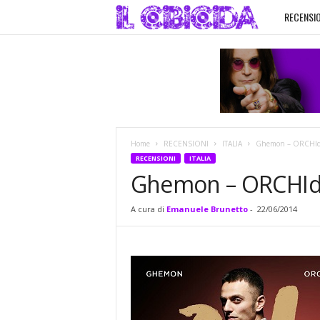
RECENSIO
I
l
C
i
Home
RECENSIONI
ITALIA
Ghemon – ORCHId
b
RECENSIONI
ITALIA
Ghemon – ORCHI
i
A cura di
Emanuele Brunetto
-
22/06/2014
c
i
d