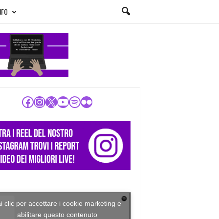
NFO
Facebook
Instagram
X
YouTube
Spotify
Flickr
i clic per accettare i cookie marketing e
abilitare questo contenuto