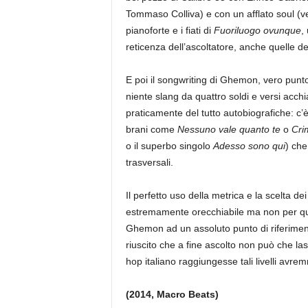
Tommaso Colliva) e con un afflato soul (v
pianoforte e i fiati di
Fuoriluogo ovunque
,
reticenza dell’ascoltatore, anche quelle de
E poi il songwriting di Ghemon, vero punto d
niente slang da quattro soldi e versi acch
praticamente del tutto autobiografiche: c’è 
brani come
Nessuno vale quanto te
o
Cri
o il superbo singolo
Adesso sono qui
) che
trasversali.
Il perfetto uso della metrica e la scelta de
estremamente orecchiabile ma non per qu
Ghemon ad un assoluto punto di riferime
riuscito che a fine ascolto non può che la
hop italiano raggiungesse tali livelli avre
(2014, Macro Beats)