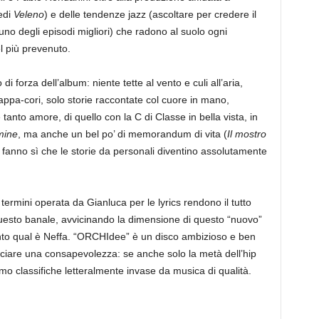
edi
Veleno
) e delle tendenze jazz (ascoltare per credere il
 uno degli episodi migliori) che radono al suolo ogni
l più prevenuto.
i forza dell’album: niente tette al vento e culi all’aria,
iappa-cori, solo storie raccontate col cuore in mano,
tanto amore, di quello con la C di Classe in bella vista, in
mine
, ma anche un bel po’ di memorandum di vita (
Il mostro
 fanno sì che le storie da personali diventino assolutamente
i termini operata da Gianluca per le lyrics rendono il tutto
esto banale, avvicinando la dimensione di questo “nuovo”
nto qual è Neffa. “ORCHIdee” è un disco ambizioso e ben
sciare una consapevolezza: se anche solo la metà dell’hip
mmo classifiche letteralmente invase da musica di qualità.