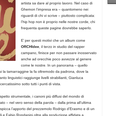
artista sa dare al proprio lavoro. Nel caso di
Ghemon l’impresa era – quantomeno nei
riguardi di chi vi scrive – piuttosto complicata:
l’hip hop non è proprio nelle nostre corde, chi
frequenta queste pagine dovrebbe saperlo.
E’ per questi motivi che un album come
ORCHIdee
, il terzo in studio del rapper
campano, finisce per non passare inosservato
anche ad orecchie poco avvezze al genere
come le nostre. In un panorama – quello
cui la tamarraggine la fa oltremodo da padrona, dove la
nto linguistici raggiunge livelli strabilianti, Gianluca
ercatissimo sotto tutti i punti di vista.
aspetto strumentale, i canoni più diffusi del mondo di
o – nel vero senso della parola – dalla prima all’ultima
utti spicca l’apporto del prezzemolo Rodrigo d’Erasmo e di un
li e Fabio Rondanini oltre alla produzione affidata a