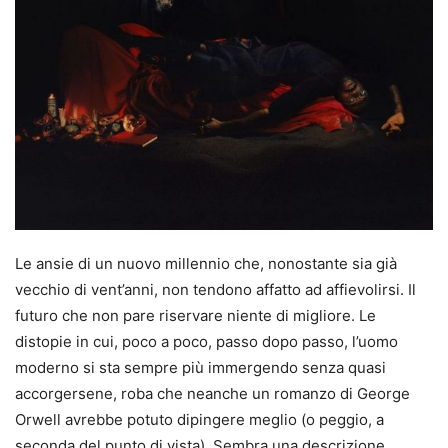
Le ansie di un nuovo millennio che, nonostante sia già
vecchio di vent’anni, non tendono affatto ad affievolirsi. Il
futuro che non pare riservare niente di migliore. Le
distopie in cui, poco a poco, passo dopo passo, l’uomo
moderno si sta sempre più immergendo senza quasi
accorgersene, roba che neanche un romanzo di George
Orwell avrebbe potuto dipingere meglio (o peggio, a
seconda del punto di vista). Sembra una descrizione