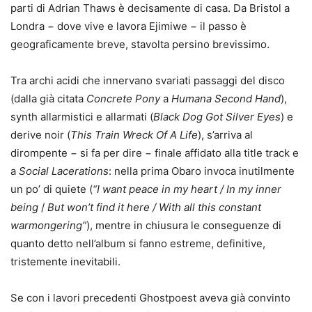
parti di Adrian Thaws è decisamente di casa. Da Bristol a
Londra − dove vive e lavora Ejimiwe − il passo è
geograficamente breve, stavolta persino brevissimo.
Tra archi acidi che innervano svariati passaggi del disco
(dalla già citata
Concrete Pony
a
Humana Second Hand
),
synth allarmistici e allarmati (
Black Dog Got Silver Eyes
) e
derive noir (
This Train Wreck Of A Life
), s’arriva al
dirompente − si fa per dire − finale affidato alla title track e
a
Social Lacerations
: nella prima Obaro invoca inutilmente
un po’ di quiete (
“I want peace in my heart / In my inner
being
/
But won’t find it here / With all this constant
warmongering”
), mentre in chiusura le conseguenze di
quanto detto nell’album si fanno estreme, definitive,
tristemente inevitabili.
Se con i lavori precedenti Ghostpoest aveva già convinto