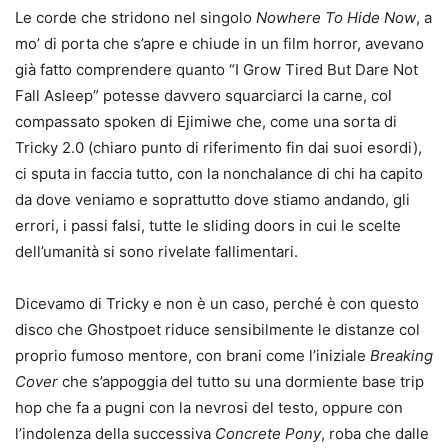
Le corde che stridono nel singolo
Nowhere To Hide Now
, a
mo’ di porta che s’apre e chiude in un film horror, avevano
già fatto comprendere quanto “I Grow Tired But Dare Not
Fall Asleep” potesse davvero squarciarci la carne, col
compassato spoken di Ejimiwe che, come una sorta di
Tricky 2.0 (chiaro punto di riferimento fin dai suoi esordi),
ci sputa in faccia tutto, con la nonchalance di chi ha capito
da dove veniamo e soprattutto dove stiamo andando, gli
errori, i passi falsi, tutte le sliding doors in cui le scelte
dell’umanità si sono rivelate fallimentari.
Dicevamo di Tricky e non è un caso, perché è con questo
disco che Ghostpoet riduce sensibilmente le distanze col
proprio fumoso mentore, con brani come l’iniziale
Breaking
Cover
che s’appoggia del tutto su una dormiente base trip
hop che fa a pugni con la nevrosi del testo, oppure con
l’indolenza della successiva
Concrete Pony
, roba che dalle