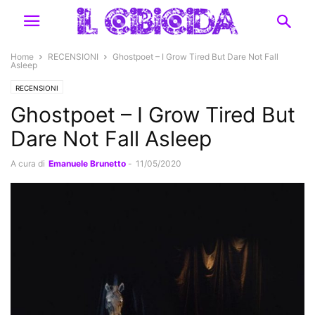
Home
RECENSIONI
Ghostpoet – I Grow Tired But Dare Not Fall
Asleep
RECENSIONI
Ghostpoet – I Grow Tired But
Dare Not Fall Asleep
A cura di
Emanuele Brunetto
-
11/05/2020