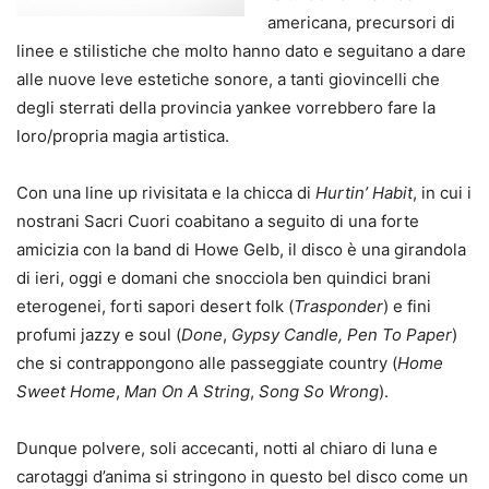
americana, precursori di
linee e stilistiche che molto hanno dato e seguitano a dare
alle nuove leve estetiche sonore, a tanti giovincelli che
degli sterrati della provincia yankee vorrebbero fare la
loro/propria magia artistica.
Con una line up rivisitata e la chicca di
Hurtin’ Habit
, in cui i
nostrani Sacri Cuori coabitano a seguito di una forte
amicizia con la band di Howe Gelb, il disco è una girandola
di ieri, oggi e domani che snocciola ben quindici brani
eterogenei, forti sapori desert folk (
Trasponder
) e fini
profumi jazzy e soul (
Done
,
Gypsy Candle, Pen To Paper
)
che si contrappongono alle passeggiate country (
Home
Sweet Home
,
Man On A String
,
Song So Wrong
).
Dunque polvere, soli accecanti, notti al chiaro di luna e
carotaggi d’anima si stringono in questo bel disco come un