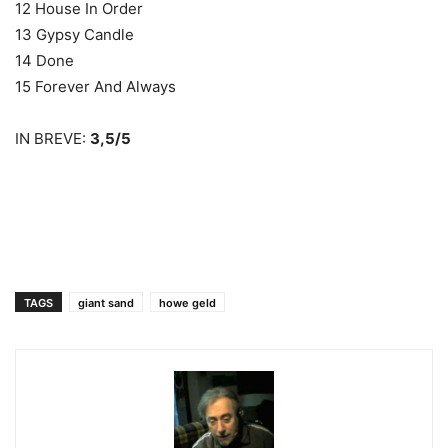
12 House In Order
13 Gypsy Candle
14 Done
15 Forever And Always
IN BREVE:
3,5/5
TAGS
giant sand
howe geld