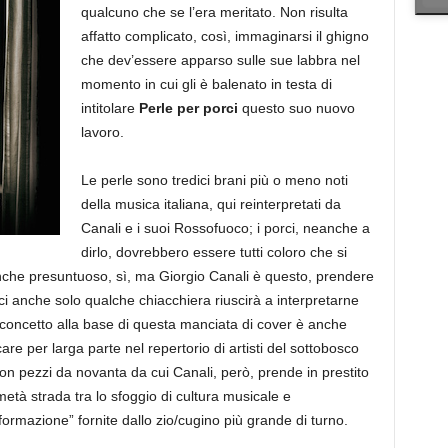
qualcuno che se l’era meritato. Non risulta
affatto complicato, così, immaginarsi il ghigno
che dev’essere apparso sulle sue labbra nel
momento in cui gli è balenato in testa di
intitolare
Perle per porci
questo suo nuovo
lavoro.
Le perle sono tredici brani più o meno noti
della musica italiana, qui reinterpretati da
Canali e i suoi Rossofuoco; i porci, neanche a
dirlo, dovrebbero essere tutti coloro che si
nche presuntuoso, sì, ma Giorgio Canali è questo, prendere
i anche solo qualche chiacchiera riuscirà a interpretarne
 il concetto alla base di questa manciata di cover è anche
care per larga parte nel repertorio di artisti del sottobosco
con pezzi da novanta da cui Canali, però, prende in prestito
 metà strada tra lo sfoggio di cultura musicale e
formazione” fornite dallo zio/cugino più grande di turno.