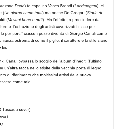
anzone Dada
) fa capolino Vasco Brondi (
Lacrimogeni
), ci
e (
Un giorno come tanti
) ma anche De Gregori (
Storie di
ldi (
Mi vuoi bene o no?
). Ma l’effetto, a prescindere da
rme: l’estrazione degli artisti coverizzati finisce per
rle per porci” ciascun pezzo diventa di Giorgio Canali come
nianza estrema di come il piglio, il carattere e lo stile siano
lui.
k, Canali bypassa lo scoglio dell’album d’inediti (l’ultimo
n’altra tacca nello stipite della vecchia porta di legno
to di riferimento che moltissimi artisti della nuova
oscere come tale.
& Tuscadu cover)
over)
r)