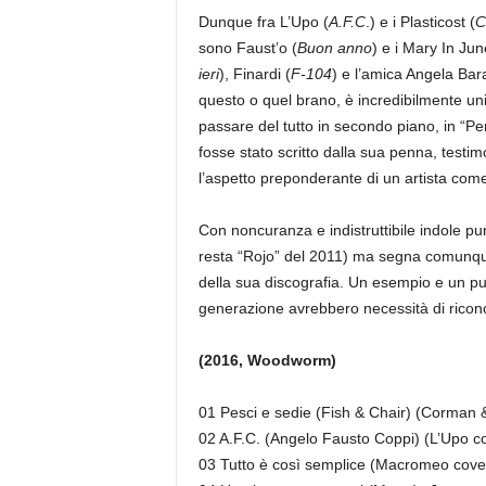
Dunque fra L’Upo (
A.F.C
.) e i Plasticost (
C
sono Faust’o (
Buon anno
) e i Mary In Jun
ieri
), Finardi (
F-104
) e l’amica Angela Bara
questo o quel brano, è incredibilmente unifo
passare del tutto in secondo piano, in “Pe
fosse stato scritto dalla sua penna, testimo
l’aspetto preponderante di un artista come 
Con noncuranza e indistruttibile indole pun
resta “Rojo” del 2011) ma segna comunque u
della sua discografia. Un esempio e un pun
generazione avrebbero necessità di ricon
(2016, Woodworm)
01 Pesci e sedie (Fish & Chair) (Corman 
02 A.F.C. (Angelo Fausto Coppi) (L’Upo c
03 Tutto è così semplice (Macromeo cove