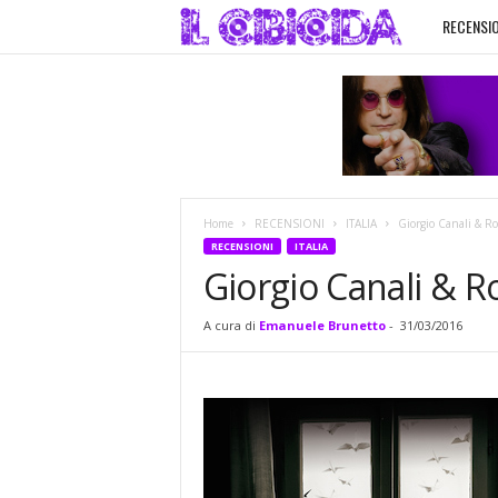
RECENSIO
I
l
C
i
Home
RECENSIONI
ITALIA
Giorgio Canali & Ro
b
RECENSIONI
ITALIA
Giorgio Canali & R
i
A cura di
Emanuele Brunetto
-
31/03/2016
c
i
d