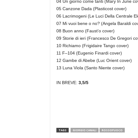
04 Un giorno come tanti (Mary In June co
05 Canzone Dada (Plasticost cover)
06 Lacrimogeni (Le Luci Della Centrale Ele
07 Mi vuoi bene o no? (Angela Baraldi co
08 Buon anno (Faust’o cover)
09 Storie di ieri (Francesco De Gregori co
10 Richiamo (Frigidaire Tango cover)
11 F–104 (Eugenio Finardi cover)
12 Gambe di Abebe (Luc Orient cover)
13 Luna Viola (Santo Niente cover)
IN BREVE:
3,5/5
TAGS
GIORGIO CANALI
ROSSOFUOCO