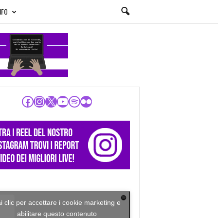
NFO
Facebook
Instagram
X
YouTube
Spotify
Flickr
i clic per accettare i cookie marketing e
abilitare questo contenuto