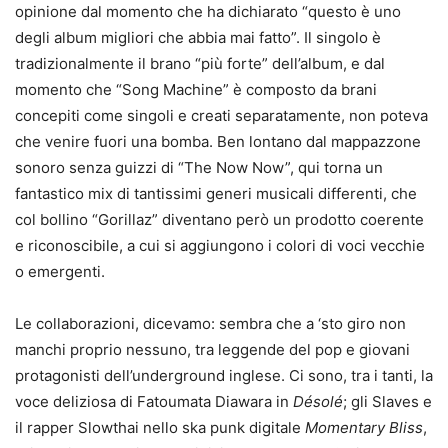
opinione dal momento che ha dichiarato “questo è uno
degli album migliori che abbia mai fatto”. Il singolo è
tradizionalmente il brano “più forte” dell’album, e dal
momento che “Song Machine” è composto da brani
concepiti come singoli e creati separatamente, non poteva
che venire fuori una bomba. Ben lontano dal mappazzone
sonoro senza guizzi di “The Now Now”, qui torna un
fantastico mix di tantissimi generi musicali differenti, che
col bollino “Gorillaz” diventano però un prodotto coerente
e riconoscibile, a cui si aggiungono i colori di voci vecchie
o emergenti.
Le collaborazioni, dicevamo: sembra che a ‘sto giro non
manchi proprio nessuno, tra leggende del pop e giovani
protagonisti dell’underground inglese. Ci sono, tra i tanti, la
voce deliziosa di Fatoumata Diawara in
Désolé
; gli Slaves e
il rapper Slowthai nello ska punk digitale
Momentary Bliss
,