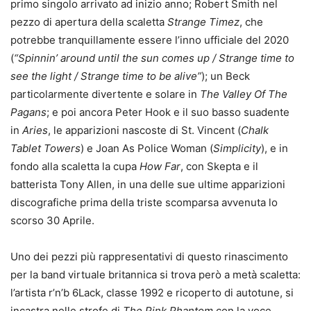
primo singolo arrivato ad inizio anno; Robert Smith nel
pezzo di apertura della scaletta
Strange Timez
, che
potrebbe tranquillamente essere l’inno ufficiale del 2020
(
“Spinnin’ around until the sun comes up / Strange time to
see the light / Strange time to be alive”
); un Beck
particolarmente divertente e solare in
The Valley Of The
Pagans
; e poi ancora Peter Hook e il suo basso suadente
in
Aries
, le apparizioni nascoste di St. Vincent (
Chalk
Tablet Towers
) e Joan As Police Woman (
Simplicity
), e in
fondo alla scaletta la cupa
How Far
, con Skepta e il
batterista Tony Allen, in una delle sue ultime apparizioni
discografiche prima della triste scomparsa avvenuta lo
scorso 30 Aprile.
Uno dei pezzi più rappresentativi di questo rinascimento
per la band virtuale britannica si trova però a metà scaletta:
l’artista r’n’b 6Lack, classe 1992 e ricoperto di autotune, si
incastra nelle strofe di
The Pink Phantom
con la voce