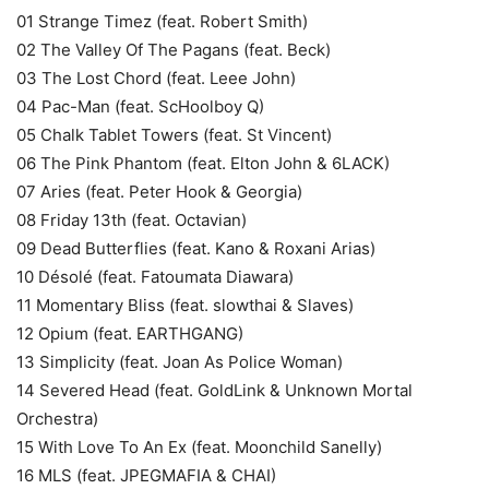
01 Strange Timez (feat. Robert Smith)
02 The Valley Of The Pagans (feat. Beck)
03 The Lost Chord (feat. Leee John)
04 Pac-Man (feat. ScHoolboy Q)
05 Chalk Tablet Towers (feat. St Vincent)
06 The Pink Phantom (feat. Elton John & 6LACK)
07 Aries (feat. Peter Hook & Georgia)
08 Friday 13th (feat. Octavian)
09 Dead Butterflies (feat. Kano & Roxani Arias)
10 Désolé (feat. Fatoumata Diawara)
11 Momentary Bliss (feat. slowthai & Slaves)
12 Opium (feat. EARTHGANG)
13 Simplicity (feat. Joan As Police Woman)
14 Severed Head (feat. GoldLink & Unknown Mortal
Orchestra)
15 With Love To An Ex (feat. Moonchild Sanelly)
16 MLS (feat. JPEGMAFIA & CHAI)