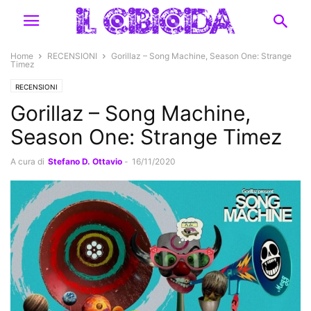
Home
RECENSIONI
Gorillaz – Song Machine, Season One: Strange
Timez
RECENSIONI
Gorillaz – Song Machine,
Season One: Strange Timez
A cura di
Stefano D. Ottavio
-
16/11/2020