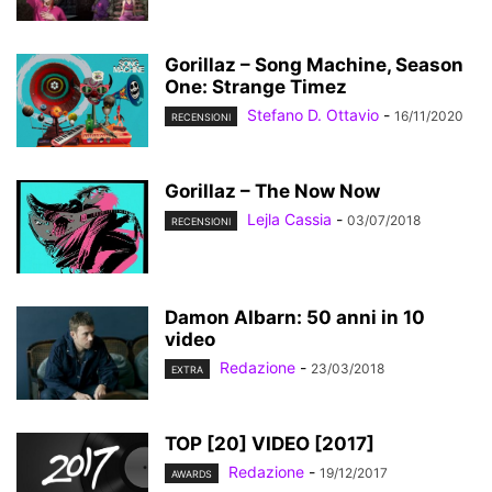
Gorillaz – Song Machine, Season
One: Strange Timez
Stefano D. Ottavio
-
16/11/2020
RECENSIONI
Gorillaz – The Now Now
Lejla Cassia
-
03/07/2018
RECENSIONI
Damon Albarn: 50 anni in 10
video
Redazione
-
23/03/2018
EXTRA
TOP [20] VIDEO [2017]
Redazione
-
19/12/2017
AWARDS